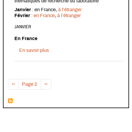
thématiques de recherche du laboratoire
Janvier
: en France,
à l’étranger
Février
:
en France
,
à l’étranger
JANVIER
En France
sur Veille parutions ouvrages - Janvier 
En savoir plus
Pagination
Page précédente
Page suivante
‹‹
Page 2
››