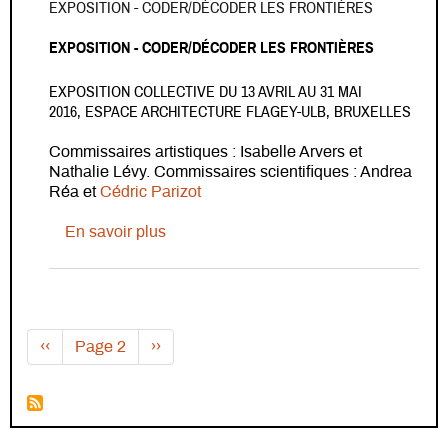
EXPOSITION - CODER/DÉCODER LES FRONTIÈRES
EXPOSITION - CODER/DÉCODER LES FRONTIÈRES
EXPOSITION COLLECTIVE DU 13 AVRIL AU 31 MAI
2016, ESPACE ARCHITECTURE FLAGEY-ULB, BRUXELLES
Commissaires artistiques : Isabelle Arvers et
Nathalie Lévy. Commissaires scientifiques : Andrea
Réa et
Cédric Parizot
sur Exposition - Coder/Décoder les front
En savoir plus
Pagination
Page précédente
Page suivante
‹‹
Page 2
››