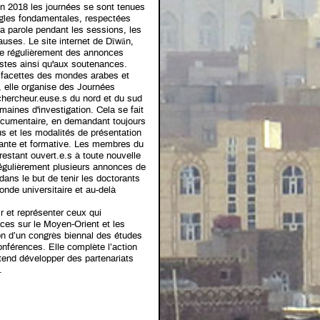
 en 2018 les journées se sont tenues
ègles fondamentales, respectées
la parole pendant les sessions, les
uses. Le site internet de Dīwān,
se régulièrement des annonces
stes ainsi qu'aux soutenances.
es facettes des mondes arabes et
elle organise des Journées
 chercheur.euse.s du nord et du sud
maines d'investigation. Cela se fait
documentaire, en demandant toujours
nus et les modalités de présentation
sante et formative. Les membres du
restant ouvert.e.s à toute nouvelle
régulièrement plusieurs annonces de
dans le but de tenir les doctorants
onde universitaire et au-delà
ir et représenter ceux qui
nces sur le Moyen-Orient et les
on d’un congrès biennal des études
nférences. Elle complète l’action
ntend développer des partenariats
.