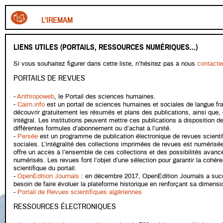
L'IREMAM
LIENS UTILES (PORTAILS, RESSOURCES NUMÉRIQUES...)
Si vous souhaitez figurer dans cette liste, n’hésitez pas à nous
contacte
PORTAILS DE REVUES
-
Anthropoweb
, le Portail des sciences humaines.
-
Cairn.info
est un portail de sciences humaines et sociales de langue fra
découvrir gratuitement les résumés et plans des publications, ainsi que, 
intégral. Les institutions peuvent mettre ces publications à disposition
différentes formules d’abonnement ou d’achat à l’unité.
-
Persée
est un programme de publication électronique de revues scient
sociales. L’intégralité des collections imprimées de revues est numérisée 
offre un accès à l’ensemble de ces collections et des possibilités avanc
numérisés. Les revues font l’objet d’une sélection pour garantir la cohéren
scientifique du portail.
-
OpenEdition Journals
: en décembre 2017,
OpenEdition Journals a suc
besoin de faire évoluer la plateforme historique en renforçant sa dimensio
-
Portail de Revues scientifiques algériennes
RESSOURCES ÉLECTRONIQUES