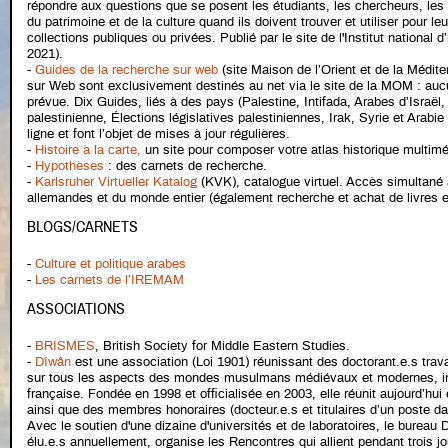
répondre aux questions que se posent les étudiants, les chercheurs, les
du patrimoine et de la culture quand ils doivent trouver et utiliser pour 
collections publiques ou privées. Publié par le site de l'Institut national d’h
2021).
-
Guides de la recherche sur web
(site Maison de l’Orient et de la Médite
sur Web sont exclusivement destinés au net via le site de la MOM : aucun
prévue. Dix Guides, liés à des pays (Palestine, Intifada, Arabes d’Israël, 
palestinienne, Élections législatives palestiniennes, Irak, Syrie et Arabi
ligne et font l’objet de mises à jour régulières.
-
Histoire à la carte,
un site pour composer votre atlas historique multimé
-
Hypothèses
: des carnets de recherche.
-
Karlsruher Virtueller Katalog
(KVK), catalogue virtuel. Accès simultané 
allemandes et du monde entier (également recherche et achat de livres e
BLOGS/CARNETS
-
Culture et politique arabes
-
Les carnets de l’IREMAM
ASSOCIATIONS
-
BRISMES
, British Society for Middle Eastern Studies.
-
Dîwân
est une association (Loi 1901) réunissant des doctorant.e.s travai
sur tous les aspects des mondes musulmans médiévaux et modernes, ins
française. Fondée en 1998 et officialisée en 2003, elle réunit aujourd’h
ainsi que des membres honoraires (docteur.e.s et titulaires d’un poste d
Avec le soutien d'une dizaine d'universités et de laboratoires, le burea
élu.e.s annuellement, organise les Rencontres qui allient pendant trois jo