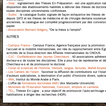
-
Step
: signalement des Thèses En Préparation - est une application nat
disposition des établissements habilités à délivrer des thèses de docto
toutes disciplines universitaires confondues.
-
Sudoc
: le catalogue Sudoc signale de façon exhaustive les thèses de
depuis 1972 et les thèses de médecine et de chirurgie dentaire soutenue
anciennes, le catalogue est complété progressivement par des conversion
papier.
-
Association Bernard Grégory
, "De la thèse à l’emploi".
AUTRES
-
Campus France
- Campus France, Agence française pour la promotion 
l’accueil et la mobilité internationale, est née du rapprochement entre 
activités de la Sous-direction des Affaires Internationales du CNOUS.
-
CJC - Confédération des Jeunes Chercheurs
: 40 associations adhérent
docteur-e-s de toutes les disciplines. Elle a pour but de représenter et d
Chercheur-e-s et de promouvoir le doctorat.
-
Coran et sciences de l’homme. Histoire, langue, lectures, Mehdi Azaie
-
Les Cahiers de l’Islam
: favoriser la diffusion de contributions sur l’Is
d’auteurs spécialistes, à destination d’un public d’horizons divers, spéci
-
IMA
, Institut du Monde Arabe à Paris.
- L’offre de
formations doctorales AMU
(Aix Marseille Université).
-
Ministère de l’Education Nationale, Concours, emplois et carrières
-
TEL
, Thèses En Ligne : a pour objectif de promouvoir l’auto-archivage 
habilitations à diriger des recherches (HDR).