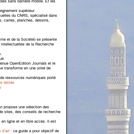
bles sans barrière mobile. Et les
seignement supérieur.
uelles du CNRS, spécialisé dans
ns, cartes, planches, dessins,
mme et de la Société) se présente
intellectuelles de la Recherche
s.
ue.
venue OpenEdition Journals et le
se transforme en une unité de
e de ressources numériques porté
es textes
u
ran propose une sélection des
e sites, des conseils de recherche
n ligne et en libre accès. Il est
 d’art
: ce guide a pour objectif de