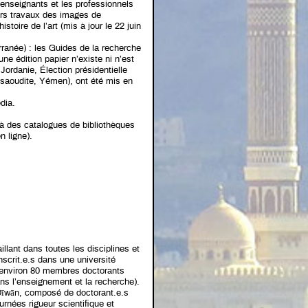
 enseignants et les professionnels
leurs travaux des images de
istoire de l’art (mis à jour le 22 juin
rranée) : les Guides de la recherche
e édition papier n’existe ni n’est
Jordanie, Élection présidentielle
e saoudite, Yémen), ont été mis en
dia.
à des catalogues de bibliothèques
n ligne).
llant dans toutes les disciplines et
crit.e.s dans une université
ui environ 80 membres doctorants
ans l’enseignement et la recherche).
u Dīwān, composé de doctorant.e.s
urnées rigueur scientifique et