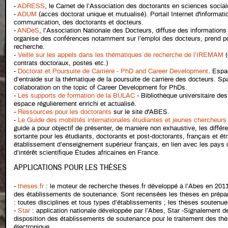
-
ADRESS
, le Carnet de l’Association des doctorants en sciences social
-
ADUM
(accès doctorat unique et mutualisé). Portail Internet d'informati
communication, des doctorants et docteurs.
-
ANDèS
, l’Association Nationale des Docteurs, diffuse des informatio
organise des conférences notamment sur l’emploi des docteurs, prend po
recherche.
-
Veille sur les appels dans les thématiques de recherche de l’IREMAM
(
contrats doctoraux, postes etc.)
-
Doctorat et Poursuite de Carrière - PhD and Career Development
. Espa
d’entraide sur la thématique de la poursuite de carrière des docteurs. Sp
collaboration on the topic of Career Development for PhDs.
-
Les supports de formation de la BULAC
- Bibliothèque universitaire des 
espace régulièrement enrichi et actualisé.
-
Ressources pour les doctorants
sur le site d'ABES.
-
Le Guide des mobilités internationales étudiantes et jeunes chercheurs
guide a pour objectif de présenter, de manière non exhaustive, les différe
sortante pour les étudiants, doctorants et post-doctorants, français et ét
établissement d’enseignement supérieur français, en lien avec les pays
d’intérêt scientifique Études africaines en France.
APPLICATIONS POUR LES THÈSES
-
theses.fr
: le moteur de recherche theses.fr développé à l’Abes en 20
des établissements de soutenance. Sont recensées les thèses en prépa
: toutes disciplines et tous types d’établissements ; les thèses soutenu
-
Star
: application nationale développée par l’Abes, Star -Signalement d
disposition des établissements de soutenance pour le traitement des t
électronique.