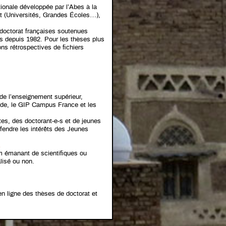
ionale développée par l’Abes à la
rat (Universités, Grandes Écoles…),
 doctorat françaises soutenues
s depuis 1982. Pour les thèses plus
s rétrospectives de fichiers
de l’enseignement supérieur,
Égide, le GIP Campus France et les
es, des doctorant-e-s et de jeunes
éfendre les intérêts des Jeunes
z
lam émanant de scientifiques ou
alisé ou non.
en ligne des thèses de doctorat et