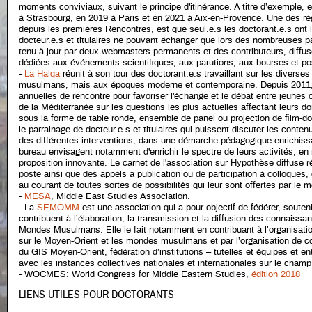
moments conviviaux, suivant le principe d'itinérance. A titre d’exemple,
à Strasbourg, en 2019 à Paris et en 2021 à Aix-en-Provence. Une des r
depuis les premières Rencontres, est que seul.e.s les doctorant.e.s ont 
docteur.e.s et titulaires ne pouvant échanger que lors des nombreuses pa
tenu à jour par deux webmasters permanents et des contributeurs, diffu
dédiées aux événements scientifiques, aux parutions, aux bourses et po
-
La Halqa
réunit à son tour des doctorant.e.s travaillant sur les divers
musulmans, mais aux époques moderne et contemporaine. Depuis 2011, 
annuelles de rencontre pour favoriser l'échange et le débat entre jeunes
de la Méditerranée sur les questions les plus actuelles affectant leurs do
sous la forme de table ronde, ensemble de panel ou projection de film-
le parrainage de docteur.e.s et titulaires qui puissent discuter les conte
des différentes interventions, dans une démarche pédagogique enrichis
bureau envisagent notamment d'enrichir le spectre de leurs activités, en 
proposition innovante. Le carnet de l'association sur Hypothèse diffuse 
poste ainsi que des appels à publication ou de participation à colloques, 
au courant de toutes sortes de possibilités qui leur sont offertes par le m
-
MESA
, Middle East Studies Association.
- La
SEMOMM
est une association qui a pour objectif de fédérer, souten
contribuent à l’élaboration, la transmission et la diffusion des connaissa
Mondes Musulmans. Elle le fait notamment en contribuant à l’organisati
sur le Moyen-Orient et les mondes musulmans et par l’organisation de co
du GIS Moyen-Orient, fédération d’institutions – tutelles et équipes et e
avec les instances collectives nationales et internationales sur le champ
- WOCMES: World Congress for Middle Eastern Studies,
édition 2018
LIENS UTILES POUR DOCTORANTS