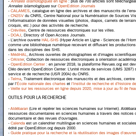
-
Annales islamologiques
en ligne
: plus de 700 articles sont téléchargea
Annales islamologiques
sur
OpenEdition Journals
-
CALAMES
, catalogue en ligne des archives et des manuscrits de l’en
-
CN2SV
du CNRS, Centre National pour la Numérisation de Sources Vis
l’informatisation de données visuelles (photos, diapos, carnets de terrai
croquis, etc.) pour des activités de recherche.
-
Crévilles
, Centre de ressources électroniques sur les villes.
-
DOAJ
, Directory of Open Access Journals.
- L’archive ouverte
HAL-SHS
(Hyper Article en Ligne - Sciences de l’Ho
comme une bibliothèque numérique recevant et diffusant les productions 
dans les disciplines des SHS.
-
MédiHAL
, Archives ouvertes de photographies et d’images scientifique
-
OAIster
, Collection de ressources électroniques à orientation académiq
-
OpenEdition Center
: en janvier 2018, la plateforme Revues.org est de
Cléo devient OpenEdition Center. L'unité mixte de services (UMS 3287) 
service et de recherche (USR 2004) du CNRS.
-
Telma
, Traitement électronique des manuscrits et des archives, centr
par l’
École nationale des chartes
et
l’Institut de recherche et d’histoire d
-
Veille sur les ressources en ligne depuis 2020, mise à jour au fil de l'ea
OUTILS POUR LA RECHERCHE
-
Aldébaran
(Lire et repérer les sciences humaines sur Internet). Aldéba
ressources documentaires en sciences humaines à travers des notices d
documentaire et des revues d’ouvrages.
-
Calenda
est un calendrier multilingue en sciences humaines et sociales e
édité par OpenEdition.org depuis 2000.
-
Guide pratique pour la recherche et la réutilisation des images d’œuvres