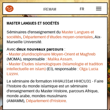
Aller au contenu principal
FR
EN
MASTER LANGUES ET SOCIÉTÉS
AR
Séminaires d'enseignement du
Master Langues et
sociétés
,
Département d’études moyen-orientales
, Aix-
Marseille Université.
Avec
deux nouveaux parcours
:
-
Master pluridisciplinaire Moyen-Orient et Maghreb
(MOMA), responsable :
Malika Assam
.
-
Master Études islamologiques (Islamologie et tradition
intellectuelle en islam)
(EI), responsable :
Olga Lucia
Lizzini
.
Le séminaire de formation HHIAU31et HHICU31 - Faire
l’histoire du monde islamique est un séminaire
d'enseignement du Master Histoire, parcours Afrique,
monde arabe, mondes musulmans
(AMAMM),
Département d'Histoire
.