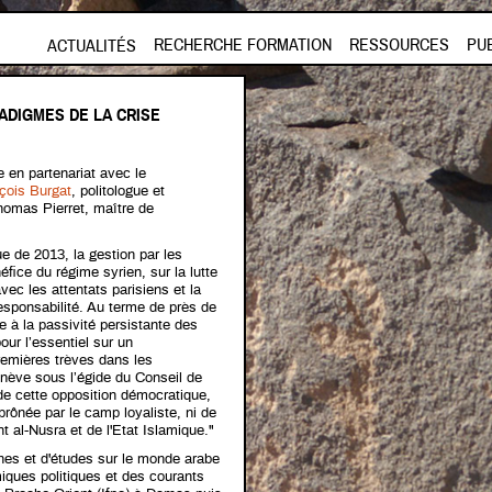
Aller au contenu principal
RECHERCHE FORMATION
RESSOURCES
PU
ACTUALITÉS
ADIGMES DE LA CRISE
e en partenariat avec le
çois Burgat
, politologue et
mas Pierret, maître de
 de 2013, la gestion par les
fice du régime syrien, sur la lutte
vec les attentats parisiens et la
responsabilité. Au terme de près de
e à la passivité persistante des
ur l’essentiel sur un
remières trèves dans les
nève sous l’égide du Conseil de
e de cette opposition démocratique,
rônée par le camp loyaliste, ni de
nt al-Nusra et de l'Etat Islamique."
hes et d'études sur le monde arabe
iques politiques et des courants