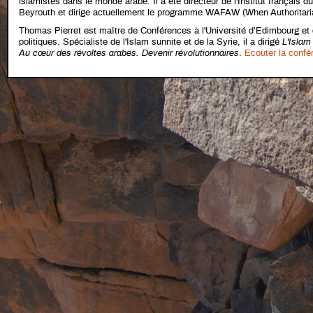
islamistes dans le monde arabe. Il a été directeur de l'Institut français 
Beyrouth et dirige actuellement le programme WAFAW (When Authoritaria
Thomas Pierret est maître de Conférences à l'Université d’Edimbourg et
politiques. Spécialiste de l'Islam sunnite et de la Syrie, il a dirigé
L'Islam
Au cœur des révoltes arabes. Devenir révolutionnaires
.
Ecouter la confé