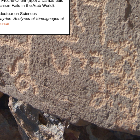
du Proche-Orient (Ifpo) à Damas puis
nism Fails in the Arab World).
 docteur en Sciences
 syrien. Analyses et témoignages et
rence