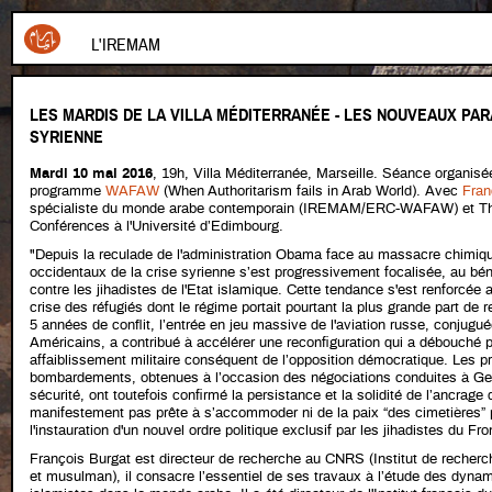
L'IREMAM
LES MARDIS DE LA VILLA MÉDITERRANÉE - LES NOUVEAUX PAR
SYRIENNE
Mardi 10 mai 2016
, 19h, Villa Méditerranée, Marseille. Séance organisé
programme
WAFAW
(When Authoritarism fails in Arab World).
Avec
Fran
spécialiste du monde arabe contemporain (IREMAM/ERC-WAFAW) et Tho
Conférences à l'Université d’Edimbourg.
"Depuis la reculade de l'administration Obama face au massacre chimique
occidentaux de la crise syrienne s’est progressivement focalisée, au béné
contre les jihadistes de l'Etat islamique. Cette tendance s'est renforcée a
crise des réfugiés dont le régime portait pourtant la plus grande part de 
5 années de conflit, l’entrée en jeu massive de l'aviation russe, conjugué
Américains, a contribué à accélérer une reconfiguration qui a débouché po
affaiblissement militaire conséquent de l’opposition démocratique. Les p
bombardements, obtenues à l’occasion des négociations conduites à Ge
sécurité, ont toutefois confirmé la persistance et la solidité de l’ancrag
manifestement pas prête à s’accommoder ni de la paix “des cimetières” p
l'instauration d'un nouvel ordre politique exclusif par les jihadistes du Fro
François Burgat est directeur de recherche au CNRS (Institut de recherc
et musulman), il consacre l’essentiel de ses travaux à l’étude des dynam