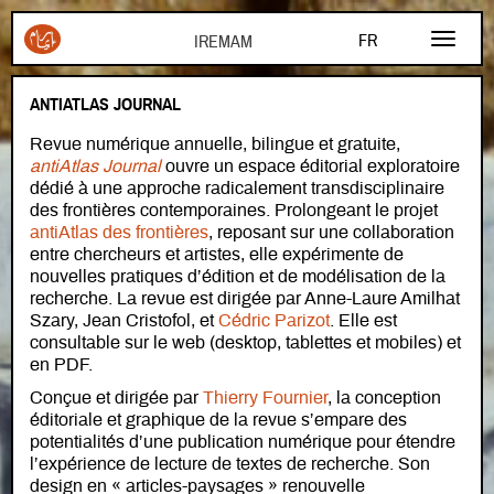
Aller au contenu principal
FR
AR
ANTIATLAS JOURNAL
EN
Revue numérique annuelle, bilingue et gratuite,
antiAtlas Journal
ouvre un espace éditorial exploratoire
dédié à une approche radicalement transdisciplinaire
des frontières contemporaines. Prolongeant le projet
antiAtlas des frontières
, reposant sur une collaboration
entre chercheurs et artistes, elle expérimente de
nouvelles pratiques d’édition et de modélisation de la
recherche. La revue est dirigée par Anne-Laure Amilhat
Szary, Jean Cristofol, et
Cédric Parizot
. Elle est
consultable sur le web (desktop, tablettes et mobiles) et
en PDF.
Conçue et dirigée par
Thierry Fournier
, la conception
éditoriale et graphique de la revue s’empare des
potentialités d’une publication numérique pour étendre
l’expérience de lecture de textes de recherche. Son
design en « articles-paysages » renouvelle