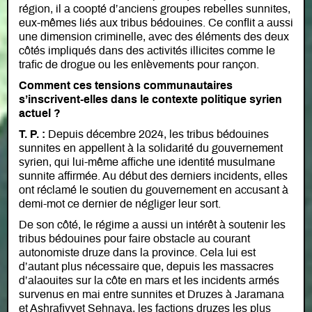
région, il a coopté d’anciens groupes rebelles sunnites,
eux-mêmes liés aux tribus bédouines. Ce conflit a aussi
une dimension criminelle, avec des éléments des deux
côtés impliqués dans des activités illicites comme le
trafic de drogue ou les enlèvements pour rançon.
Comment ces tensions communautaires
s’inscrivent-elles dans le contexte politique syrien
actuel ?
T. P. :
Depuis décembre 2024, les tribus bédouines
sunnites en appellent à la solidarité du gouvernement
syrien, qui lui-même affiche une identité musulmane
sunnite affirmée. Au début des derniers incidents, elles
ont réclamé le soutien du gouvernement en accusant à
demi-mot ce dernier de négliger leur sort.
De son côté, le régime a aussi un intérêt à soutenir les
tribus bédouines pour faire obstacle au courant
autonomiste druze dans la province. Cela lui est
d’autant plus nécessaire que, depuis les massacres
d’alaouites sur la côte en mars et les incidents armés
survenus en mai entre sunnites et Druzes à Jaramana
et Ashrafiyyet Sehnaya, les factions druzes les plus