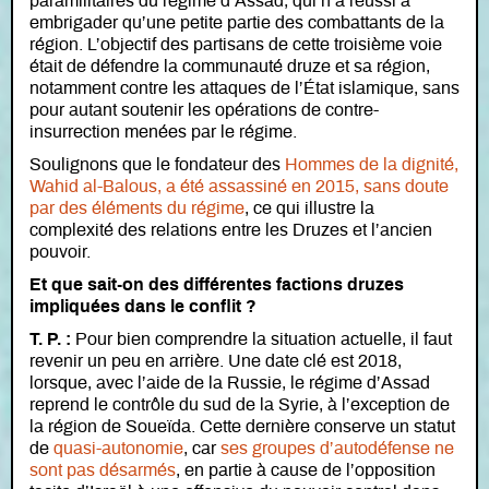
paramilitaires du régime d’Assad, qui n’a réussi à
embrigader qu’une petite partie des combattants de la
région. L’objectif des partisans de cette troisième voie
était de défendre la communauté druze et sa région,
notamment contre les attaques de l’État islamique, sans
pour autant soutenir les opérations de contre-
insurrection menées par le régime.
Soulignons que le fondateur des
Hommes de la dignité,
Wahid al-Balous, a été assassiné en 2015, sans doute
par des éléments du régime
, ce qui illustre la
complexité des relations entre les Druzes et l’ancien
pouvoir.
Et que sait-on des différentes factions druzes
impliquées dans le conflit ?
T. P. :
Pour bien comprendre la situation actuelle, il faut
revenir un peu en arrière. Une date clé est 2018,
lorsque, avec l’aide de la Russie, le régime d’Assad
reprend le contrôle du sud de la Syrie, à l’exception de
la région de Soueïda. Cette dernière conserve un statut
de
quasi-autonomie
, car
ses groupes d’autodéfense ne
sont pas désarmés
, en partie à cause de l’opposition