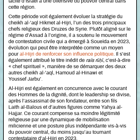
tacite d’Israël à une offensive du pouvoir central dans
cette région.
Cette période voit également évoluer la stratégie du
cheikh al-’aql Hikmet al-Hijri, l’un des trois principaux
chefs religieux des Druzes de Syrie. Plutôt aligné sur le
régime d’Assad à l’origine, il a soutenu le mouvement
de contestation civile qui a émergé à Soueïda en 2023,
évolution qui peut être interprétée comme un moyen
pour
al-Hijri de renforcer son influence politique
. Il s’est
également attribué le titre inédit de
raïs rūḥī
, c’est-à-dire
« chef spirituel », manière de se démarquer des deux
autres cheikh al-’aql, Hamoud al-Hinawi et
Youssef Jarbu’.
Al-Hijri est également en concurrence avec le courant
des Hommes de la dignité, dont le leadership se divise,
après l’assassinat de son fondateur, entre son fils
Laith al-Balous et d’autres figures comme Yahya al-
Hajjar. Ce courant compense sa moindre légitimité
religieuse par une dynamique de mobilisation
milicienne et une posture plus indépendante vis-à-vis
du pouvoir central, du moins jusqu’au tournant
contestataire d’al-Hijri en 2023.