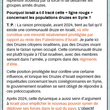
reprendre Soueïda par la force ni de désarmer les
groupes armés druzes.
Pourquoi Israël a-t-il tracé cette « ligne rouge »
concernant les populations druzes en Syrie ?
T. P. :
La raison principale, avant 2024, tient au fait qu’il
existe une communauté druze en Israël,
où elle
constitue une minorité relativement privilégiée par
rapport au reste des Palestiniens d’Israël
. Je parle ici
des Druzes citoyens israéliens, pas des Druzes vivant
dans le Golan syrien occupé. Cette communauté druze
est plutôt loyale à l’État israélien, avec des membres
servant dans l’armée, y compris dans des
régiments
d’élite
.
Cette position privilégiée leur confère une certaine
influence, et lorsque les Druzes d’Israël expriment des
inquiétudes concernant leurs coreligionnaires en Syrie,
le gouvernement israélien se sent obligé de répondre à
ces préoccupations.
Après 2024, cette dynamique a aussi servi d’argument
à
Israël pour empêcher le nouveau pouvoir syrien de
déployer ses forces dans le sud du pays
. L’objectif