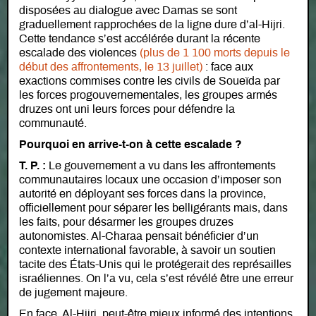
disposées au dialogue avec Damas se sont
graduellement rapprochées de la ligne dure d’al-Hijri.
Cette tendance s’est accélérée durant la récente
escalade des violences
(plus de 1 100 morts depuis le
début des affrontements, le 13 juillet)
: face aux
exactions commises contre les civils de Soueïda par
les forces progouvernementales, les groupes armés
druzes ont uni leurs forces pour défendre la
communauté.
Pourquoi en arrive-t-on à cette escalade ?
T. P. :
Le gouvernement a vu dans les affrontements
communautaires locaux une occasion d’imposer son
autorité en déployant ses forces dans la province,
officiellement pour séparer les belligérants mais, dans
les faits, pour désarmer les groupes druzes
autonomistes. Al-Charaa pensait bénéficier d’un
contexte international favorable, à savoir un soutien
tacite des États-Unis qui le protégerait des représailles
israéliennes. On l’a vu, cela s’est révélé être une erreur
de jugement majeure.
En face, Al-Hijri, peut-être mieux informé des intentions