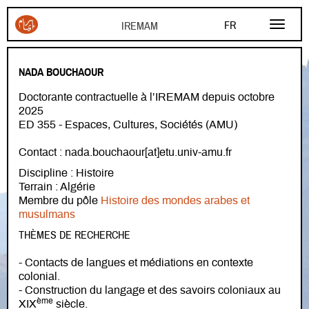
Aller au contenu principal
FR
EN
NADA BOUCHAOUR
AR
Doctorante contractuelle à l’IREMAM depuis octobre
2025
ED 355 - Espaces, Cultures, Sociétés (AMU)
Contact : nada.bouchaour[at]etu.univ-amu.fr
Discipline : Histoire
Terrain : Algérie
Membre du pôle
Histoire des mondes arabes et
musulmans
THÈMES DE RECHERCHE
- Contacts de langues et médiations en contexte
colonial.
- Construction du langage et des savoirs coloniaux au
ème
XIX
siècle.