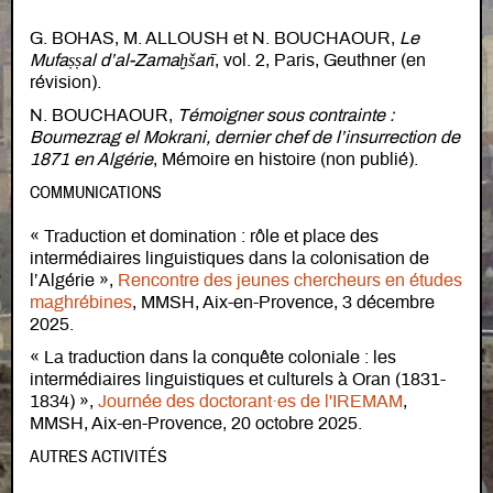
G. BOHAS, M. ALLOUSH et N. BOUCHAOUR,
Le
Mufaṣṣal d’al-Zamaḫšarī
, vol. 2, Paris, Geuthner (en
révision).
N. BOUCHAOUR,
Témoigner sous contrainte :
Boumezrag el Mokrani, dernier chef de l’insurrection de
1871 en Algérie
, Mémoire en histoire (non publié).
COMMUNICATIONS
« Traduction et domination : rôle et place des
intermédiaires linguistiques dans la colonisation de
l’Algérie »,
Rencontre des jeunes chercheurs en études
maghrébines
, MMSH, Aix-en-Provence, 3 décembre
2025.
« La traduction dans la conquête coloniale : les
intermédiaires linguistiques et culturels à Oran (1831-
1834) »,
Journée des doctorant·es de l'IREMAM
,
MMSH, Aix-en-Provence, 20 octobre 2025.
AUTRES ACTIVITÉS