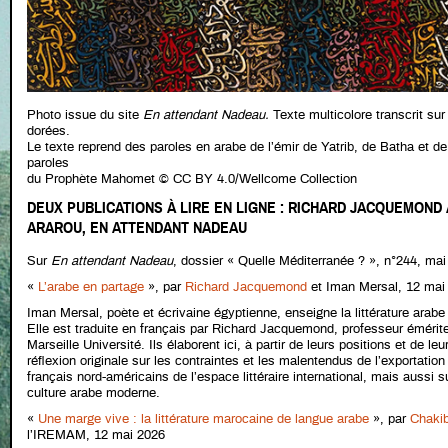
Photo issue du site
En attendant Nadeau.
Texte multicolore transcrit sur
dorées.
Le texte reprend des paroles en arabe de l’émir de Yatrib, de Batha et de
paroles
du Prophète Mahomet © CC BY 4.0/Wellcome Collection
DEUX PUBLICATIONS À LIRE EN LIGNE : RICHARD JACQUEMOND
ARAROU, EN ATTENDANT NADEAU
Sur
En attendant Nadeau
, dossier « Quelle Méditerranée ? », n°244, mai
«
L’arabe en partage
», par
Richard Jacquemond
et Iman Mersal, 12 mai
Iman Mersal, poète et écrivaine égyptienne, enseigne la littérature arabe 
Elle est traduite en français par Richard Jacquemond, professeur émérite
Marseille Université. Ils élaborent ici, à partir de leurs positions et de l
réflexion originale sur les contraintes et les malentendus de l’exportation
français nord-américains de l’espace littéraire international, mais aussi s
culture arabe moderne.
«
Une marge vive : la littérature marocaine de langue arabe
»,
par
Chakib
l’IREMAM, 12 mai 2026