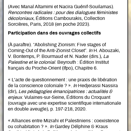
(Avec Manal Altamimi et Nacira Guénif-Souilamas).
Rencontres radicales : pour des dialogues féministes
décoloniaux
, Éditions Cambourakis, Collection
Sorcières, Paris, 2018 (en poche 2023).
Participation dans des ouvrages collectifs
(À paraître). “Abolishing Zionism: Five stages of
Coming-Out of the Anti-Zionist Closet”.
In
H. Abouzaki,
V. Bontemps, P. Bourmaud et N. Nader (dirs.),
La
Palestine et le colonial
. Beyrouth : Édition Institut
français du Proche-Orient (Ifpo), Chapitre 6.
« L’acte de questionnement : une praxis de libération
de la conscience coloniale ? ».
In
Hedjerassi Nassira
(dir),
Les pédagogies émancipatrices : actualités &
enjeux
. Vulaines-sur-Seine, Éditions du Croquant
(ouvrage avec une expertise scientifique internationale
en double aveugle), p. 197-218, 2020.
« Alliances entre Mizrahi et Palestiniens : coexistence
ou cohabitation ? ».
In
Gardey Délphine & Kraus