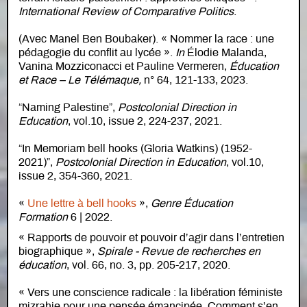
International Review of Comparative Politics
.
(Avec Manel Ben Boubaker). « Nommer la race : une
pédagogie du conflit au lycée ».
In
Élodie Malanda,
Vanina Mozziconacci et Pauline Vermeren,
Éducation
et Race – Le Télémaque,
n° 64, 121-133, 2023.
“Naming Palestine”,
Postcolonial Direction in
Education
, vol.10, issue 2, 224-237, 2021.
“In Memoriam bell hooks (Gloria Watkins) (1952-
2021)”,
Postcolonial Direction in Education
, vol.10,
issue 2, 354-360, 2021.
«
Une lettre à bell hooks
»,
Genre Éducation
Formation
6 | 2022.
« Rapports de pouvoir et pouvoir d’agir dans l’entretien
biographique »,
Spirale - Revue de recherches en
éducation
, vol. 66, no. 3, pp. 205-217, 2020.
« Vers une conscience radicale : la libération féministe
mizrahie pour une pensée émancipée. Comment s’en