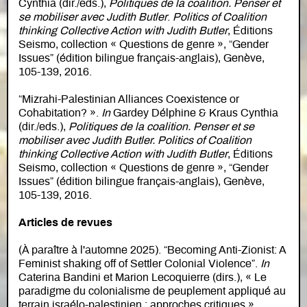
Cynthia (dir./eds.),
Politiques de la coalition. Penser et
se mobiliser avec Judith Butler
.
Politics of Coalition
thinking Collective Action with Judith Butler
, Éditions
Seismo, collection « Questions de genre », “Gender
Issues” (édition bilingue français-anglais), Genève,
105-139, 2016.
“Mizrahi-Palestinian Alliances Coexistence or
Cohabitation? ».
In
Gardey Délphine & Kraus Cynthia
(dir./eds.),
Politiques de la coalition. Penser et se
mobiliser avec Judith Butler. Politics of Coalition
thinking Collective Action with Judith Butler
, Éditions
Seismo, collection « Questions de genre », “Gender
Issues” (édition bilingue français-anglais), Genève,
105-139, 2016.
Articles de revues
(À paraître à l'automne 2025). “Becoming Anti-Zionist: A
Feminist shaking off of Settler Colonial Violence”.
In
Caterina Bandini et Marion Lecoquierre (dirs.), « Le
paradigme du colonialisme de peuplement appliqué au
terrain israélo-palestinien : approches critiques ».