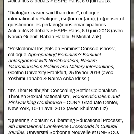
Actualités & débats » ESPE Paris, 8-9 juin 2018.
“Dialogue: easier said than done”, colloque
international « Pratiquer, (se)former (aux), (re)penser et
questionner les pédagogiques émancipatrices -
Actualités & débats » ESPE Paris, 8-9 juin 2018 (avec
Nacira Guenif, Rabah Halabi, & Michal Zak).
“Postcolonial Insights on Feminist Consciousness”,
colloque
Appropriating Feminism? Feminist
entanglement with Neoliberalism, Racism,
Internationalism Politics and Military Interventions
,
Goethe University Frankfurt, 25 février 2016 (avec
Yoshimi Tanabe & Naïma Anka Idrissi).
“It’s Their Birthright: Concealing Settler Colonialism
Through Sexual Nationalism”,
Homonationalism and
Pinkwashing Conference
– CUNY Graduate Center,
New York, 10-11 avril 2013 (avec Shulman Liz).
“Queering Zionism: A Liberating Educational Process”,
9th International Conference Crossroads in Cultural
Studies
, Université Sorbonne Nouvelle et UNESCO,