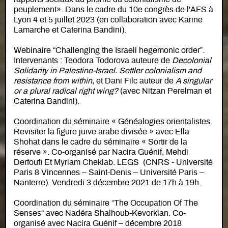
peuplement». Dans le cadre du 10e congrès de l'AFS à
Lyon 4 et 5 juillet 2023 (en collaboration avec Karine
Lamarche et Caterina Bandini).
Webinaire “Challenging the Israeli hegemonic order”.
Intervenants : Teodora Todorova auteure de
Decolonial
Solidarity in Palestine-Israel. Settler colonialism and
resistance from within
, et Dani Filc auteur de
A singular
or a plural radical right wing?
(avec Nitzan Perelman et
Caterina Bandini).
Coordination du séminaire « Généalogies orientalistes.
Revisiter la figure juive arabe divisée » avec Ella
Shohat dans le cadre du séminaire « Sortir de la
réserve ». Co-organisé par Nacira Guénif, Mehdi
Derfoufi Et Myriam Cheklab. LEGS (CNRS - Université
Paris 8 Vincennes – Saint-Denis – Université Paris –
Nanterre). Vendredi 3 décembre 2021 de 17h à 19h.
Coordination du séminaire “The Occupation Of The
Senses“ avec Nadéra Shalhoub-Kevorkian. Co-
organisé avec Nacira Guénif – décembre 2018