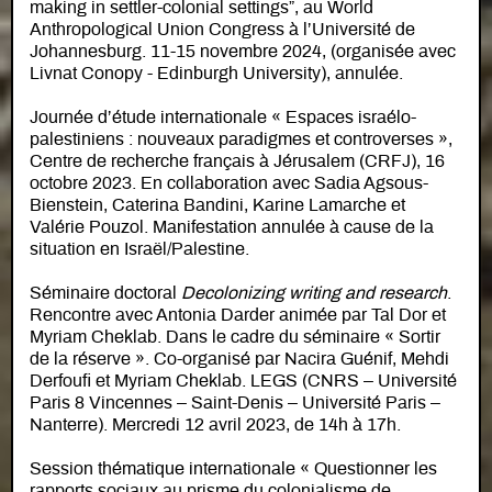
making in settler-colonial settings”, au World
Anthropological Union Congress à l’Université de
Johannesburg. 11-15 novembre 2024, (organisée avec
Livnat Conopy - Edinburgh University), annulée.
Journée d’étude internationale « Espaces israélo-
palestiniens : nouveaux paradigmes et controverses »,
Centre de recherche français à Jérusalem (CRFJ), 16
octobre 2023. En collaboration avec Sadia Agsous-
Bienstein, Caterina Bandini, Karine Lamarche et
Valérie Pouzol. Manifestation annulée à cause de la
situation en Israël/Palestine.
Séminaire doctoral
Decolonizing writing and research
.
Rencontre avec Antonia Darder animée par Tal Dor et
Myriam Cheklab. Dans le cadre du séminaire « Sortir
de la réserve ». Co-organisé par Nacira Guénif, Mehdi
Derfoufi et Myriam Cheklab. LEGS (CNRS – Université
Paris 8 Vincennes – Saint-Denis – Université Paris –
Nanterre). Mercredi 12 avril 2023, de 14h à 17h.
Session thématique internationale « Questionner les
rapports sociaux au prisme du colonialisme de