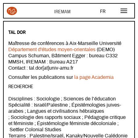
Aller au contenu principal
FR
AR
TAL DOR
EN
Maîtresse de conférences à Aix-Marseille Université
Département d'études moyen-orientales
(DEMO)
Campus Schuman, Bâtiment Egger : bureau C332
MMSH, IREMAM : Bureau A217
Contact : tal.dor[at]univ-amu.fr
Consulter les publications sur
la page Academia
RECHERCHE
Disciplines : Sociologie ; Sciences de l’éducation
Spécialité : Israël/Palestine ; Épistémologies juives-
arabes ; Langues et civilisations hébraïques
; Sociologie des rapports sociaux ; Pédagogie critique
et féministe ; Épistémologie féministe décoloniale ;
Settler Colonial Studies
Terrains : Palestine/Israël, Kanaky/Nouvelle Calédonie