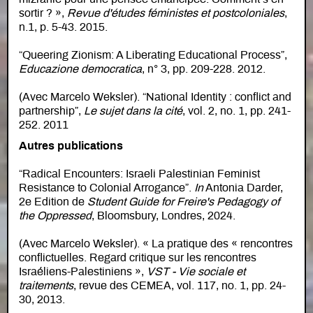
sortir ? »,
Revue d'études féministes et postcoloniales
,
n.1, p. 5-43. 2015.
“Queering Zionism: A Liberating Educational Process”,
Educazione democratica
, n° 3, pp. 209-228. 2012.
(Avec Marcelo Weksler). “National Identity : conflict and
partnership”,
Le sujet dans la cité
, vol. 2, no. 1, pp. 241-
252. 2011
Autres publications
“Radical Encounters: Israeli Palestinian Feminist
Resistance to Colonial Arrogance”.
In
Antonia Darder,
2e Edition de
Student Guide for Freire's Pedagogy of
the Oppressed
, Bloomsbury, Londres, 2024.
(Avec Marcelo Weksler). « La pratique des « rencontres
conflictuelles. Regard critique sur les rencontres
Israéliens-Palestiniens »,
VST - Vie sociale et
traitements
, revue des CEMEA, vol. 117, no. 1, pp. 24-
30, 2013.