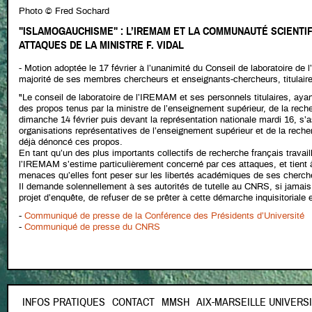
Photo © Fred Sochard
"ISLAMOGAUCHISME" : L’IREMAM ET LA COMMUNAUTÉ SCIENTI
ATTAQUES DE LA MINISTRE F. VIDAL
- Motion adoptée le 17 février à l’unanimité du Conseil de laboratoire d
majorité de ses membres chercheurs et enseignants-chercheurs, titulaire
"Le conseil de laboratoire de l’IREMAM et ses personnels titulaires, ay
des propos tenus par la ministre de l’enseignement supérieur, de la rech
dimanche 14 février puis devant la représentation nationale mardi 16, s’a
organisations représentatives de l’enseignement supérieur et de la recher
déjà dénoncé ces propos.
En tant qu’un des plus importants collectifs de recherche français travaill
l’IREMAM s’estime particulièrement concerné par ces attaques, et tient 
menaces qu’elles font peser sur les libertés académiques de ses cherch
Il demande solennellement à ses autorités de tutelle au CNRS, si jamais 
projet d’enquête, de refuser de se prêter à cette démarche inquisitoriale et
-
Communiqué de presse de la Conférence des Présidents d’Université
-
Communiqué de presse du CNRS
FOOTER
INFOS PRATIQUES
CONTACT
MMSH
AIX-MARSEILLE UNIVERS