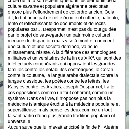
crible de la raison scientifique tous les éléments de la
culture savante et populaire algérienne précipitait
encore plus l’effondrement de cet ordre ancien. Cela
dit, le but principal de cette écoute et collecte, patiente,
lente et réfléchissante de documents et de récits
populaires par J. Desparmet, n’est pas du tout guidée
par le projet de sauvegarder un patrimoine culturel
menacé de disparition mais vise à montrer comment
une culture et une société dominée, vaincue
militairement, résiste. À la différence des ethnologues
e
militaires et universitaires de la fin du XIX
, qui sont des
intellectuels conquérants qui opposaient les grandes
familles contre les notabilités confrériques, le Coran
contre la coutume, la langue arabe dialectale contre la
langue classique, les poètes contre les lettrés, les
Kabyles contre les Arabes, Joseph Desparmet, traite
ces oppositions comme un tout cohérent, comme un
système. Dans ce livre, il n’oppose pas non plus la
médecine islamique érudite à la médecine populaire et
superstitieuse, mais pense les deux comme un tout
faisant partie d’une plus grande tradition populaire et
universelle.
Aucun autre que lui n’avait anticipé la fin de l’« Algérie