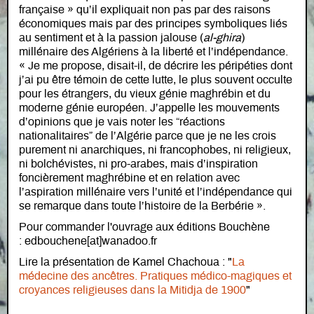
française » qu’il expliquait non pas par des raisons
économiques mais par des principes symboliques liés
au sentiment et à la passion jalouse (
al-ghira
)
millénaire des Algériens à la liberté et l’indépendance.
« Je me propose, disait-il, de décrire les péripéties dont
j’ai pu être témoin de cette lutte, le plus souvent occulte
pour les étrangers, du vieux génie maghrébin et du
moderne génie européen. J’appelle les mouvements
d’opinions que je vais noter les “réactions
nationalitaires” de l’Algérie parce que je ne les crois
purement ni anarchiques, ni francophobes, ni religieux,
ni bolchévistes, ni pro-arabes, mais d’inspiration
foncièrement maghrébine et en relation avec
l’aspiration millénaire vers l’unité et l’indépendance qui
se remarque dans toute l’histoire de la Berbérie ».
Pour commander l'ouvrage aux éditions Bouchène
: edbouchene[at]wanadoo.fr
Lire la présentation de Kamel Chachoua : "
La
médecine des ancêtres. Pratiques médico-magiques et
croyances religieuses dans la Mitidja de 1900
"