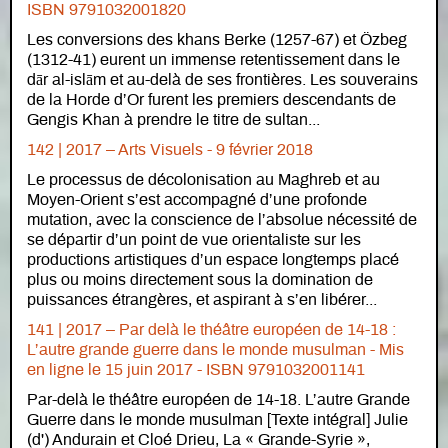
ISBN 9791032001820
Les conversions des khans Berke (1257-67) et Özbeg
(1312-41) eurent un immense retentissement dans le
dār al-islām et au-delà de ses frontières. Les souverains
de la Horde d’Or furent les premiers descendants de
Gengis Khan à prendre le titre de sultan...
142 | 2017 – Arts Visuels - 9 février 2018
Le processus de décolonisation au Maghreb et au
Moyen-Orient s’est accompagné d’une profonde
mutation, avec la conscience de l’absolue nécessité de
se départir d’un point de vue orientaliste sur les
productions artistiques d’un espace longtemps placé
plus ou moins directement sous la domination de
puissances étrangères, et aspirant à s’en libérer...
141 | 2017 – Par delà le théâtre européen de 14-18 :
L’autre grande guerre dans le monde musulman - Mis
en ligne le 15 juin 2017 - ISBN 9791032001141
Par-delà le théâtre européen de 14-18. L’autre Grande
Guerre dans le monde musulman [Texte intégral] Julie
(d') Andurain et Cloé Drieu, La « Grande-Syrie »,