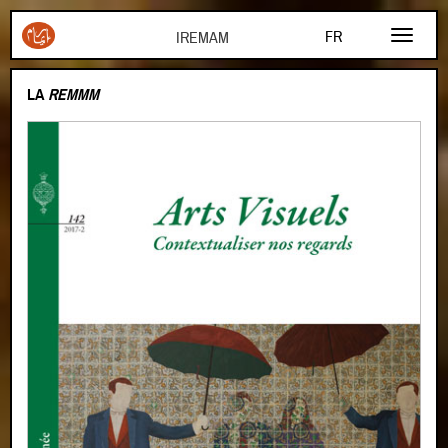
Aller au contenu principal
FR
AR
LA
REMMM
EN