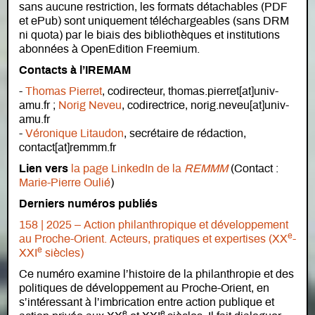
sans aucune restriction, les formats détachables (PDF
et ePub) sont uniquement téléchargeables (sans DRM
ni quota) par le biais des bibliothèques et institutions
abonnées à OpenEdition Freemium.
Contacts à l’IREMAM
-
Thomas Pierret
, codirecteur, thomas.pierret[at]univ-
amu.fr ;
Norig Neveu
, codirectrice, norig.neveu[at]univ-
amu.fr
-
Véronique Litaudon
, secrétaire de rédaction,
contact[at]remmm.fr
Lien vers
la page LinkedIn de la
REMMM
(Contact :
Marie-Pierre Oulié
)
Derniers numéros publiés
158 | 2025 – Action philanthropique et développement
e
au Proche-Orient. Acteurs, pratiques et expertises (XX
-
e
XXI
siècles)
Ce numéro examine l’histoire de la philanthropie et des
politiques de développement au Proche-Orient, en
s’intéressant à l’imbrication entre action publique et
e
e