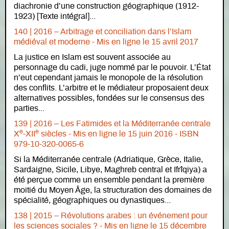
diachronie d’une construction géographique (1912-
1923) [Texte intégral]...
140 | 2016 – Arbitrage et conciliation dans l’Islam
médiéval et moderne - Mis en ligne le 15 avril 2017
La justice en Islam est souvent associée au
personnage du cadi, juge nommé par le pouvoir. L’État
n’eut cependant jamais le monopole de la résolution
des conflits. L’arbitre et le médiateur proposaient deux
alternatives possibles, fondées sur le consensus des
parties...
139 | 2016 – Les Fatimides et la Méditerranée centrale
e
e
X
-XII
siècles -
Mis en ligne le
15 juin 2016 - ISBN
979-10-320-0065-6
Si la Méditerranée centrale (Adriatique, Grèce, Italie,
Sardaigne, Sicile, Libye, Maghreb central et Ifrîqiya) a
été perçue comme un ensemble pendant la première
moitié du Moyen Âge, la structuration des domaines de
spécialité, géographiques ou dynastiques...
138 | 2015 – Révolutions arabes : un événement pour
les sciences sociales ? -
Mis en ligne le
15 décembre