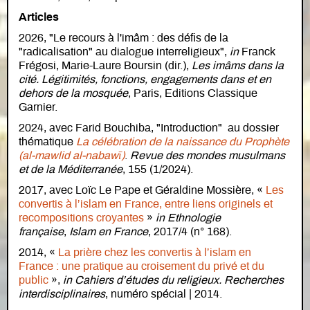
Articles
2026, "Le recours à l'imâm : des défis de la
"radicalisation" au dialogue interreligieux",
in
Franck
Frégosi, Marie-Laure Boursin (dir.),
Les imâms dans la
cité. Légitimités, fonctions, engagements dans et en
dehors de la mosquée
, Paris, Editions Classique
Garnier.
2024, avec Farid Bouchiba, "Introduction" au dossier
thématique
La célébration de la naissance du Prophète
(al-mawlid al-nabawī)
.
Revue des mondes musulmans
et de la Méditerranée
, 155 (1/2024).
2017, avec Loïc Le Pape et Géraldine Mossière, «
Les
convertis à l’islam en France, entre liens originels et
recompositions croyantes
»
in Ethnologie
française
,
Islam en France
, 2017/4 (n° 168).
2014, «
La prière chez les convertis à l’islam en
France : une pratique au croisement du privé et du
public
»,
in Cahiers d’études du religieux. Recherches
interdisciplinaires
, numéro spécial | 2014.