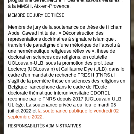
programme de recherche "Poésie et savoirs versifiés",
à la MMSH, Aix-en-Provence.
MEMBRE DE JURY DE THÈSE
Membre de jury de la soutenance de thèse de Hicham
Abdel Gawad intitulée : « Déconstruction des
représentations doctrinaires à signature islamique :
transfert de paradigme d’une rhétorique de l’absolu à
une herméneutique religieuse réflexive », thèse de
doctorat en sciences des religions, en cotutelle
UCLouvain-ULB, sous la promotion des prof. Jean
Leclercq (UCLouvain) et Guillaume Dye (ULB), dans le
cadre d'un mandat de recherche FRESH (FNRS). Il
s'agit de la première thèse en sciences des religions en
Belgique francophone dans le cadre de l'Ecole
doctorale thématique interuniversitaire EDOREL
reconnue par le FNRS depuis 2017 (UCLouvain-ULB-
ULiège. La soutenance privée a eu lieu le mardi 05
juillet 2022 et
la soutenance publique le vendredi 02
septembre 2022
.
RESPONSABILITÉS ADMINISTRATIVES