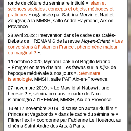
ronde de clôture du séminaire intitulé «
Islam et
sciences sociales : concepts et objets, méthodes et
pratiques
» organisée par Sabrina Mervin et Nadjet
Zouggar, à la MMSH, salle André Raymond, Aix-en-
Provence.
28 avril 2022 : intervention dans le cadre des Cafés-
Débats de l'IREMAM & de la revue
Moyen-Orient,
«
Les
conversions à l’islam en France : phénomène majeur
ou marginal ?
».
14 octobre 2020, Myriam Laakili et Brigitte Marino :
« Émigrer en terre d’islam. Les fatwas sur la
hijra
, de
l’époque médiévale à nos jours ».
Séminaire
Islamologie
, MMSH, salle PAF, Aix-en-Provence.
27 novembre 2019 : « Le Mawlid al-Nabawî : une
hérésie ? », séminaire dans le cadre de l’axe
islamologie à l’IREMAM, MMSH, Aix-en-Provence.
16 et 17 novembre 2019 : discussion autour du film «
Princes et Vagabonds » dans le cadre du séminaire «
Filmer l’exil » coordonné par Fabienne Le Houérou, au
cinéma Saint-André des Arts, à Paris.