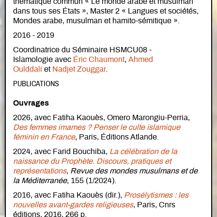
thématique commun « Le monde arabe et musulman
dans tous ses États », Master 2 « Langues et sociétés,
Mondes arabe, musulman et hamito-sémitique ».
2016 - 2019
Coordinatrice du Séminaire HSMCU08 -
Islamologie avec
Éric Chaumont
,
Ahmed
Oulddali
et
Nadjet Zouggar
.
PUBLICATIONS
Ouvrages
2026, avec Fatiha Kaouès, Omero Marongiu-Perria,
Des femmes imames ? Penser le culte islamique
féminin en France
, Paris, Éditions Atlande.
2024, avec Farid Bouchiba,
La célébration de la
naissance du Prophète. Discours, pratiques et
représentations
,
Revue des mondes musulmans et de
la Méditerranée
, 155 (1/2024).
2016, avec Fatiha Kaouès (dir.),
Prosélytismes : les
nouvelles avant-gardes religieuses
, Paris, Cnrs
éditions, 2016, 266 p.