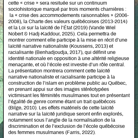
cette « crise » sera resituée sur un continuum
sociohistorique marqué par trois moments charnières :
la « crise des accommodements raisonnables » (2006-
2008), la Charte des valeurs québécoises (2013-2014)
et la Loi sur la laïcité de l’État (2019) (Vande Wiel
Nobert & Hadj-Kaddour, 2025). Cela permettra de
montrer comment elle participe à la mise en récit d’une
laïcité narrative nationaliste (Koussens, 2013) et
racialisante (Benhadjoudja, 2017), qui définit une
identité nationale en opposition à une altérité religieuse
menaçante, et où l’école est investie d’un rôle central.
La présentation montrera comment cette laïcité
narrative nationaliste et racialisante participe à la
construction de l’islam en problème public au Québec,
en prenant appui sur des images stéréotypées
victimisant les féminités musulmanes tout en présentant
l’égalité de genre comme étant un trait québécois
(Bilge, 2010). Les effets matériels de cette laïcité
narrative sur la laïcité juridique seront enfin explorés,
notamment sous l’angle de la normalisation de la
discrimination et de l’exclusion de l’école québécoise
des femmes musulmanes (Farris, 2022).