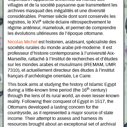
villages et de la société paysanne que transmettent les
archives masquait des inégalités et une diversité
considérables. Premier siècle dont sont conservés les
e
registres, le XVI
siècle éclaire rétrospectivement le
régime antérieur, mamelouk, et permet de comprendre
les évolutions ultérieures de l’époque ottomane.
Nicolas Michel
est historien, arabisant, spécialiste des
sociétés rurales du monde arabe pré-moderne. Il est
professeur d’histoire contemporaine à l’université Aix-
Marseille, rattaché à l’Institut de recherches et d’études
sur les mondes arabes et musulmans (IREMAM, UMR
7310), et actuellement directeur des études à l’Institut
français d’archéologie orientale, Le Caire.
This book aims at studying the history of Islamic Egypt
th
during a little-known time period (the 16
century)
through the lens of its rural world, an even lesser-known
reality. Following their conquest of Egypt in 1517, the
Ottomans developed a lasting concern for the
countryside, as it represented a major source of state
income. Their attempt to assess and harness its
resources brought about an exceptional set of archival