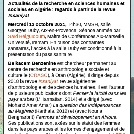
Actualités de la recherche en sciences humaines et
sociales en Algérie : regards à partir de la revue
Insaniyat
Mercredi 13 octobre 2021,
14h30, MMSH, salle
Georges Duby, Aix-en-Provence. Séance animée par
Saïd Belguidoum
, Maître de Conférences Aix-Marseille
Université, Iremam. En raison des contraintes
sanitaires, l’accès à la salle Duby est conditionné à la
présentation du pass sanitaire.
Belkacem Benzenine
est chercheur permanent au
centre de recherche en anthropologie sociale et
culturelle (
CRASC
), à Oran (Algérie). Il dirige depuis
2018 la revue
Insaniyat
, revue algérienne
d’anthropologie et de sciences humaines. Il est l’auteur
de plusieurs publications dont
Penser la laïcité dans les
pays arabes
(L’Harmattan, 2014) et a dirigé (avec
Mohand Amer Amar)
La question des indépendances
au Maghreb
(Karthala, 2012) et (avec Nouria
Bengharbrit)
Femmes et développement en Afrique
.
Ses publications sont axées sur le statut des femmes
dans les pays arabes et les formes d’engagement et de