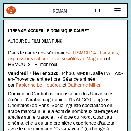
Aller au contenu principal
FR
EN
L’IREMAM ACCUEILLE DOMINIQUE CAUBET
AR
AUTOUR DU FILM DIMA PUNK
Dans le cadre des séminaires :
HSMCU14 - Langues,
expressions culturelles et sociétés au Maghreb
et
HSMCU13 - Filmer l’exil
Vendredi 7 février 2020
, 14h30, MMSH, salle PAF, Aix-
en-Provence, entrée libre. Séance animée
par
Fabienne Le Houérou
et
Catherine Miller
Dominique Caubet est professeure des Universités
émérite d’arabe maghrébin à l’INALCO (Langues
Orientales) de Paris. Sociolinguiste spécialisée en
arabe marocain, elle a écrit de nombreux ouvrages et
articles sur le Maroc et l’Afrique du Nord. Quant au
cinéma, elle a eu une première expérience d’auteur
avec le documentaire "Casanayda !" (ça bouge à