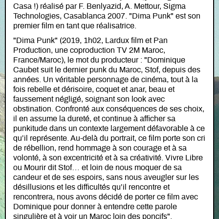
Casa !) réalisé par F. Benlyazid, A. Mettour, Sigma
Technologies, Casablanca 2007. "Dima Punk" est son
premier film en tant que réalisatrice.
"Dima Punk" (2019, 1h02, Lardux film et Pan
Production, une coproduction TV 2M Maroc,
France/Maroc), le mot du producteur : "Dominique
Caubet suit le dernier punk du Maroc, Stof, depuis des
années. Un véritable personnage de cinéma, tout à la
fois rebelle et dérisoire, coquet et anar, beau et
faussement négligé, soignant son look avec
obstination. Confronté aux conséquences de ses choix,
il en assume la dureté, et continue à afficher sa
punkitude dans un contexte largement défavorable à ce
qu’il représente. Au-delà du portrait, ce film porte son cri
de rébellion, rend hommage à son courage et à sa
volonté, à son excentricité et à sa créativité. Vivre Libre
ou Mourir dit Stof… et loin de nous moquer de sa
candeur et de ses espoirs, sans nous aveugler sur les
désillusions et les difficultés qu’il rencontre et
rencontrera, nous avons décidé de porter ce film avec
Dominique pour donner à entendre cette parole
singulière et à voir un Maroc loin des poncifs".