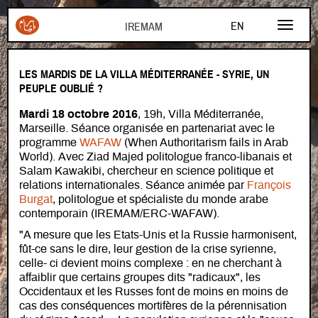
Aller au contenu principal
EN
FR
LES MARDIS DE LA VILLA MÉDITERRANÉE - SYRIE, UN
AR
PEUPLE OUBLIÉ ?
Mardi 18 octobre 2016
, 19h, Villa Méditerranée,
Marseille. Séance organisée en partenariat avec le
programme
WAFAW
(When Authoritarism fails in Arab
World).
Avec Ziad Majed politologue franco-libanais et
Salam Kawakibi, chercheur en science politique et
relations internationales.
Séance animée par
François
Burgat
, politologue et spécialiste du monde arabe
contemporain (IREMAM/ERC-WAFAW).
"A mesure que les Etats-Unis et la Russie harmonisent,
fût-ce sans le dire, leur gestion de la crise syrienne,
celle- ci devient moins complexe : en ne cherchant à
affaiblir que certains groupes dits "radicaux", les
Occidentaux et les Russes font de moins en moins de
cas des conséquences mortifères de la pérennisation