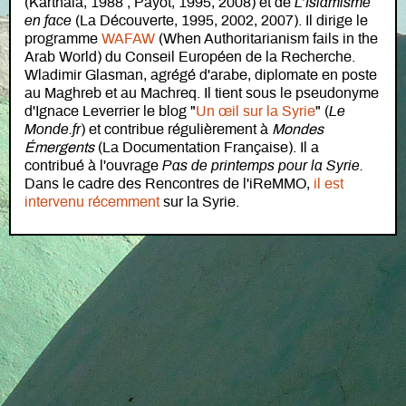
(Karthala, 1988 ; Payot, 1995, 2008) et de
L’Islamisme
en face
(La Découverte, 1995, 2002, 2007). Il dirige le
programme
WAFAW
(When Authoritarianism fails in the
Arab World) du Conseil Européen de la Recherche.
Wladimir Glasman, agrégé d'arabe, diplomate en poste
au Maghreb et au Machreq. Il tient sous le pseudonyme
d'Ignace Leverrier le blog "
Un œil sur la Syrie
" (
Le
Monde.fr
) et contribue régulièrement à
Mondes
Émergents
(La Documentation Française). Il a
contribué à l'ouvrage
Pas de printemps pour la Syrie.
Dans le cadre des Rencontres de l'iReMMO,
il est
intervenu récemment
sur la Syrie.