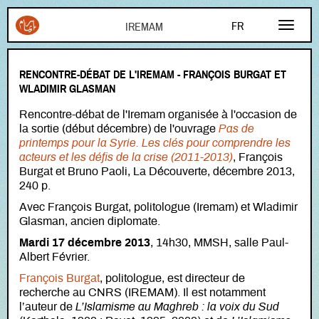
Aller au contenu principal
FR
EN
RENCONTRE-DÉBAT DE L'IREMAM - FRANÇOIS BURGAT ET
AR
WLADIMIR GLASMAN
Rencontre-débat de l'Iremam organisée à l'occasion de
la sortie (début décembre) de l'ouvrage
Pas de
printemps pour la Syrie. Les clés pour comprendre les
acteurs et les défis de la crise (2011-2013)
, François
Burgat et Bruno Paoli, La Découverte, décembre 2013,
240 p.
Avec François Burgat, politologue (Iremam) et Wladimir
Glasman, ancien diplomate.
Mardi 17 décembre 2013
, 14h30, MMSH, salle Paul-
Albert Février.
François Burgat
, politologue, est directeur de
recherche au CNRS (IREMAM). Il est notamment
l’auteur de
L’Islamisme au Maghreb : la voix du Sud