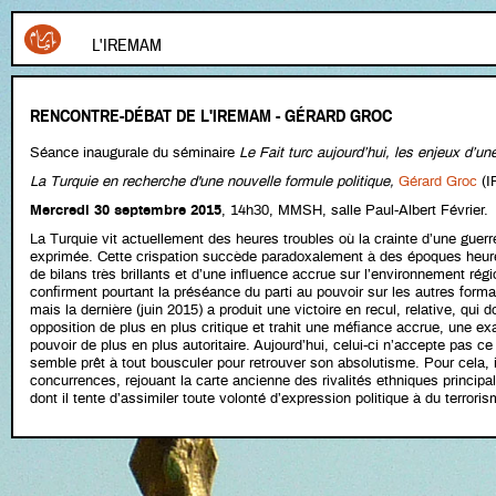
L'IREMAM
RENCONTRE-DÉBAT DE L'IREMAM - GÉRARD GROC
Séance inaugurale du séminaire
Le Fait turc aujourd’hui, les enjeux d’un
La Turquie en recherche d'une nouvelle formule politique,
Gérard Groc
(I
Mercredi 30 septembre 2015
, 14h30, MMSH, salle Paul-Albert Février.
La Turquie vit actuellement des heures troubles où la crainte d’une guerre
exprimée. Cette crispation succède paradoxalement à des époques heureu
de bilans très brillants et d’une influence accrue sur l’environnement régi
confirment pourtant la préséance du parti au pouvoir sur les autres forma
mais la dernière (juin 2015) a produit une victoire en recul, relative, qui 
opposition de plus en plus critique et trahit une méfiance accrue, une e
pouvoir de plus en plus autoritaire. Aujourd’hui, celui-ci n’accepte pas ce r
semble prêt à tout bousculer pour retrouver son absolutisme. Pour cela, i
concurrences, rejouant la carte ancienne des rivalités ethniques princip
dont il tente d’assimiler toute volonté d’expression politique à du terrori