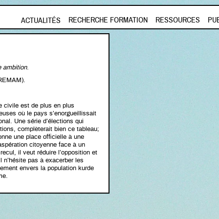
Aller au contenu principal
RECHERCHE FORMATION
RESSOURCES
PU
ACTUALITÉS
e ambition
.
REMAM).
 civile est de plus en plus
ses où le pays s’enorgueillissait
onal. Une série d’élections qui
tions, complèterait bien ce tableau;
donne une place officielle à une
xaspération citoyenne face à un
ecul, il veut réduire l’opposition et
l n’hésite pas à exacerber les
alement envers la population kurde
sme.