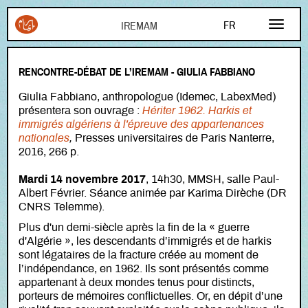
Aller au contenu principal
FR
EN
RENCONTRE-DÉBAT DE L’IREMAM - GIULIA FABBIANO
AR
Giulia Fabbiano, anthropologue (Idemec, LabexMed)
présentera son ouvrage :
Hériter 1962. Harkis et
immigrés algériens à l'épreuve des appartenances
nationales
,
Presses universitaires de Paris Nanterre,
2016, 266 p.
Mardi 14 novembre 2017
, 14h30, MMSH, salle Paul-
Albert Février. Séance animée par Karima Dirèche (DR
CNRS Telemme).
Plus d'un demi-siècle après la fin de la « guerre
d'Algérie », les descendants d’immigrés et de harkis
sont légataires de la fracture créée au moment de
l’indépendance, en 1962. Ils sont présentés comme
appartenant à deux mondes tenus pour distincts,
porteurs de mémoires conflictuelles. Or, en dépit d’une