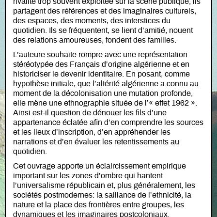
rivalité trop souvent exploitée sur la scène publique, ils
partagent des références et des imaginaires culturels,
des espaces, des moments, des interstices du
quotidien. Ils se fréquentent, se lient d’amitié, nouent
des relations amoureuses, fondent des familles.
L’auteure souhaite rompre avec une représentation
stéréotypée des Français d’origine algérienne et en
historiciser le devenir identitaire. En posant, comme
hypothèse initiale, que l’altérité algérienne a connu au
moment de la décolonisation une mutation profonde,
elle mène une ethnographie située de l’« effet 1962 ».
Ainsi est-il question de dénouer les fils d’une
appartenance éclatée afin d’en comprendre les sources
et les lieux d’inscription, d’en appréhender les
narrations et d’en évaluer les retentissements au
quotidien.
Cet ouvrage apporte un éclaircissement empirique
important sur les zones d’ombre qui hantent
l’universalisme républicain et, plus généralement, les
sociétés postmodernes: la saillance de l’ethnicité, la
nature et la place des frontières entre groupes, les
dynamiques et les imaginaires postcoloniaux.