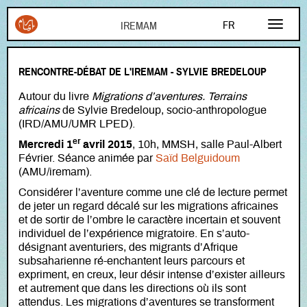
Aller au contenu principal
FR
EN
RENCONTRE-DÉBAT DE L'IREMAM - SYLVIE BREDELOUP
AR
Autour du livre
Migrations d’aventures. Terrains
africains
de Sylvie Bredeloup, socio-anthropologue
(IRD/AMU/UMR LPED).
er
Mercredi 1
avril 2015
, 10h, MMSH, salle Paul-Albert
Février. Séance animée par
Saïd Belguidoum
(AMU/iremam).
Considérer l’aventure comme une clé de lecture permet
de jeter un regard décalé sur les migrations africaines
et de sortir de l’ombre le caractère incertain et souvent
individuel de l’expérience migratoire. En s’auto-
désignant aventuriers, des migrants d’Afrique
subsaharienne ré-enchantent leurs parcours et
expriment, en creux, leur désir intense d’exister ailleurs
et autrement que dans les directions où ils sont
attendus. Les migrations d’aventures se transforment