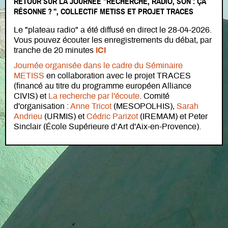
RETOUR SUR LA JOURNÉE "RECHERCHE, RADIO, SON : ÇA
RÉSONNE ? ", COLLECTIF METISS ET PROJET TRACES
Le "plateau radio" a été diffusé en direct le 28-04-2026.
Vous pouvez écouter les enregistrements du débat, par
tranche de 20 minutes
ICI
Journée organisée dans le cadre du Séminaire
METISS
en collaboration avec le projet TRACES
(financé au titre du programme européen Alliance
CIVIS) et
La recherche par l'écoute
. Comité
d'organisation :
Anne Tricot
(MESOPOLHIS),
Sarah
Andrieu
(URMIS) et
Cédric Parizot
(IREMAM) et Peter
Sinclair (École Supérieure d’Art d'Aix-en-Provence).