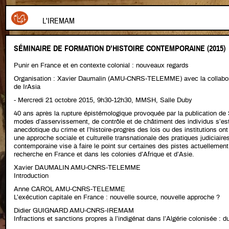
L'IREMAM
SÉMINAIRE DE FORMATION D’HISTOIRE CONTEMPORAINE (2015)
Punir en France et en contexte colonial : nouveaux regards
Organisation : Xavier Daumalin (AMU-CNRS-TELEMME) avec la collabor
de IrAsia
- Mercredi 21 octobre 2015, 9h30-12h30, MMSH, Salle Duby
40 ans après la rupture épistémologique provoquée par la publication de Sur
modes d’asservissement, de contrôle et de châtiment des individus s’es
anecdotique du crime et l’histoire-progrès des lois ou des institutions on
une approche sociale et culturelle transnationale des pratiques judiciaire
contemporaine vise à faire le point sur certaines des pistes actuelleme
recherche en France et dans les colonies d’Afrique et d’Asie.
Xavier DAUMALIN AMU-CNRS-TELEMME
Introduction
Anne CAROL AMU-CNRS-TELEMME
L’exécution capitale en France : nouvelle source, nouvelle approche ?
Didier GUIGNARD AMU-CNRS-IREMAM
Infractions et sanctions propres à l’indigénat dans l’Algérie colonisée : du