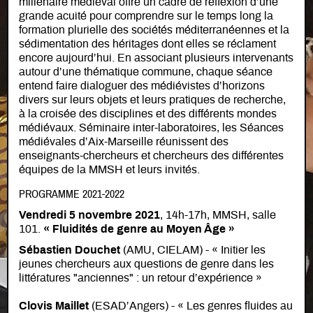
millénaire médiéval offre un cadre de réflexion d’une
grande acuité pour comprendre sur le temps long la
formation plurielle des sociétés méditerranéennes et la
sédimentation des héritages dont elles se réclament
encore aujourd’hui. En associant plusieurs intervenants
autour d’une thématique commune, chaque séance
entend faire dialoguer des médiévistes d’horizons
divers sur leurs objets et leurs pratiques de recherche,
à la croisée des disciplines et des différents mondes
médiévaux. Séminaire inter-laboratoires, les Séances
médiévales d’Aix-Marseille réunissent des
enseignants-chercheurs et chercheurs des différentes
équipes de la MMSH et leurs invités.
PROGRAMME 2021-2022
Vendredi 5 novembre 2021
, 14h-17h, MMSH, salle
101.
« Fluidités de genre au Moyen Âge »
Sébastien Douchet
(AMU, CIELAM) - « Initier les
jeunes chercheurs aux questions de genre dans les
littératures "anciennes" : un retour d’expérience »
Clovis Maillet
(ESAD’Angers) - « Les genres fluides au