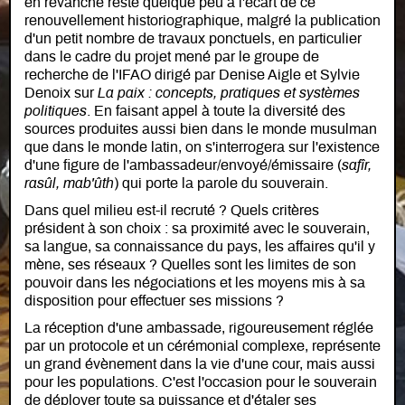
en revanche resté quelque peu à l'écart de ce
renouvellement historiographique, malgré la publication
d'un petit nombre de travaux ponctuels, en particulier
dans le cadre du projet mené par le groupe de
recherche de l'IFAO dirigé par Denise Aigle et Sylvie
Denoix sur
La paix : concepts, pratiques et systèmes
politiques
. En faisant appel à toute la diversité des
sources produites aussi bien dans le monde musulman
que dans le monde latin, on s'interrogera sur l'existence
d'une figure de l'ambassadeur/envoyé/émissaire (
safîr,
rasûl, mab'ûth
) qui porte la parole du souverain.
Dans quel milieu est-il recruté ? Quels critères
président à son choix : sa proximité avec le souverain,
sa langue, sa connaissance du pays, les affaires qu'il y
mène, ses réseaux ? Quelles sont les limites de son
pouvoir dans les négociations et les moyens mis à sa
disposition pour effectuer ses missions ?
La réception d'une ambassade, rigoureusement réglée
par un protocole et un cérémonial complexe, représente
un grand évènement dans la vie d'une cour, mais aussi
pour les populations. C'est l'occasion pour le souverain
de déployer toute sa puissance et d'étaler ses