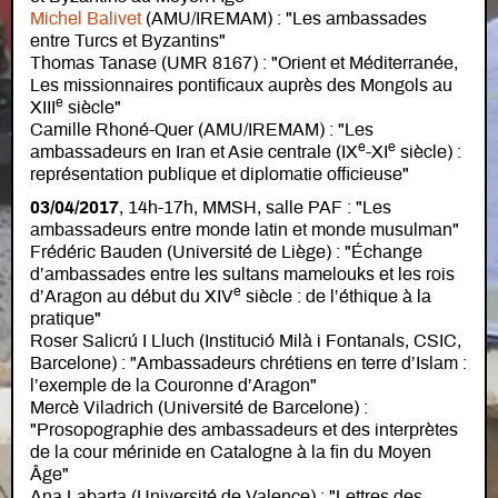
Michel Balivet
(AMU/IREMAM) : "Les ambassades
entre Turcs et Byzantins"
Thomas Tanase (UMR 8167) : "Orient et Méditerranée,
Les missionnaires pontificaux auprès des Mongols au
e
XIII
siècle"
Camille Rhoné-Quer (AMU/IREMAM) : "Les
e
e
ambassadeurs en Iran et Asie centrale (IX
-XI
siècle) :
représentation publique et diplomatie officieuse"
03/04/2017
, 14h-17h, MMSH, salle PAF : "Les
ambassadeurs entre monde latin et monde musulman"
Frédéric Bauden (Université de Liège) : "Échange
d’ambassades entre les sultans mamelouks et les rois
e
d’Aragon au début du XIV
siècle : de l’éthique à la
pratique"
Roser Salicrú I Lluch (Institució Milà i Fontanals, CSIC,
Barcelone) : "Ambassadeurs chrétiens en terre d’Islam :
l’exemple de la Couronne d’Aragon"
Mercè Viladrich (Université de Barcelone) :
"Prosopographie des ambassadeurs et des interprètes
de la cour mérinide en Catalogne à la fin du Moyen
Âge"
Ana Labarta (Université de Valence) : "Lettres des