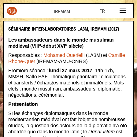
Aller au contenu principal
FR
EN
SÉMINAIRE INTER-LABORATOIRES LA3M, IREMAM (2017)
AR
Les ambassadeurs dans le monde musulman
e
e
médiéval (VIII
-début XVI
siècle)
Responsables :
Mohamed Ouerfelli
(LA3M) et
Camille
Rhoné-Quer
(IREMAM-AMU-CNRS)
Première séance :
lundi 27 mars 2017
, 14h-17h,
MMSH, Salle PAF. Thématique prioritaire : circulations
et transferts / échanges matériels et immatériels. Mots-
clefs : monde musulman, ambassadeurs, diplomatie,
négociations, cérémonial.
Présentation
Si les échanges diplomatiques dans le monde
méditerranéen médiéval ont fait l'objet de nombreuses
études, la question des acteurs de la diplomatie n'a été
abordée que dans le monde latin ; le
Dâr al-Islâm
est