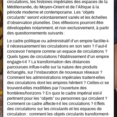
circulations, les histoires impériales des espaces de la
Méditerranée, du Moyen‐Orient et de l’Afrique à la
période moderne et contemporaine. Les “objets
circulants” seront volontairement variés et les échelles
d’observation plurielles. Des réflexions pourront être
développées notamment, et non exclusivement, à partir
des questionnements suivants :
Le cadre politique ou administratif d’un empire facilite‐t‐
il nécessairement les circulations en son sein ? Faut‐il
concevoir l’empire comme un espace de circulations ?
Quels types de circulations l’établissement d’un empire
engage‐t‐il ? La transformation des distances
parcourues influe‐t‐elle sur la nature des produits
échangés, sur l’instauration de nouveaux réseaux ?
Comment les administrations impériales traitent‐elles
des circulations dont les empires héritent ? Celles‐ci se
trouvent‐elles modifiées par l’ouverture des
frontières/horizons ? En quoi le cadre impérial est‐il
pertinent pour les “objets” ou personnes qui circulent ?
Comment ce cadre affecte‐t‐il les circulations ? Effets
des circulations sur les circulants et les espaces de
circulation : comment les objets circulants transforment‐