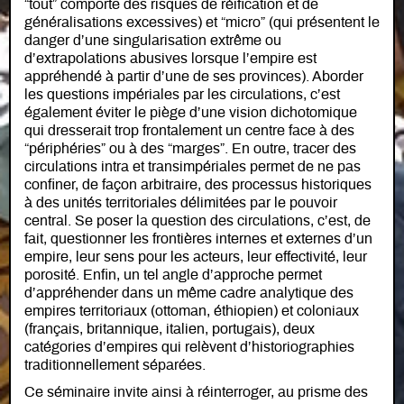
“tout” comporte des risques de réification et de
généralisations excessives) et “micro” (qui présentent le
danger d’une singularisation extrême ou
d’extrapolations abusives lorsque l’empire est
appréhendé à partir d’une de ses provinces). Aborder
les questions impériales par les circulations, c’est
également éviter le piège d’une vision dichotomique
qui dresserait trop frontalement un centre face à des
“périphéries” ou à des “marges”. En outre, tracer des
circulations intra et transimpériales permet de ne pas
confiner, de façon arbitraire, des processus historiques
à des unités territoriales délimitées par le pouvoir
central. Se poser la question des circulations, c’est, de
fait, questionner les frontières internes et externes d’un
empire, leur sens pour les acteurs, leur effectivité, leur
porosité. Enfin, un tel angle d’approche permet
d’appréhender dans un même cadre analytique des
empires territoriaux (ottoman, éthiopien) et coloniaux
(français, britannique, italien, portugais), deux
catégories d’empires qui relèvent d’historiographies
traditionnellement séparées.
Ce séminaire invite ainsi à réinterroger, au prisme des