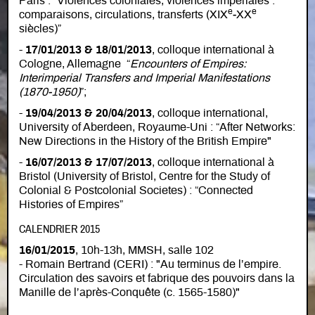
Paris : “Violences coloniales, violences impériales :
e
e
comparaisons, circulations, transferts (XIX
‐XX
siècles)”
-
17/01/2013 & 18/01/2013
, colloque international à
Cologne, Allemagne “
Encounters of Empires:
Interimperial Transfers and Imperial Manifestations
(1870‐1950)
”;
-
19/04/2013 & 20/04/2013
, colloque international,
University of Aberdeen, Royaume-Uni : “After Networks:
New Directions in the History of the British Empire"
-
16/07/2013 & 17/07/2013
, colloque international à
Bristol (University of Bristol, Centre for the Study of
Colonial & Postcolonial Societes) : “Connected
Histories of Empires”
CALENDRIER 2015
16/01/2015
, 10h-13h, MMSH, salle 102
- Romain Bertrand (CERI) : "Au terminus de l’empire.
Circulation des savoirs et fabrique des pouvoirs dans la
Manille de l’après-Conquête (c. 1565-1580)"