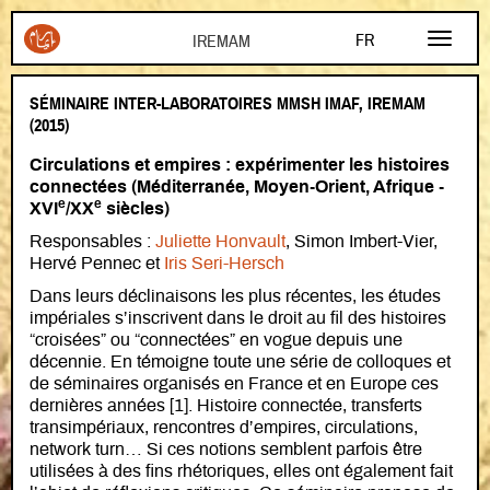
Aller au contenu principal
FR
EN
SÉMINAIRE INTER-LABORATOIRES MMSH IMAF, IREMAM
AR
(2015)
Circulations et empires : expérimenter les histoires
connectées (Méditerranée, Moyen-Orient, Afrique -
e
e
XVI
/XX
siècles)
Responsables :
Juliette Honvault
, Simon Imbert-Vier,
Hervé Pennec et
Iris Seri-Hersch
Dans leurs déclinaisons les plus récentes, les études
impériales s’inscrivent dans le droit au fil des histoires
“croisées” ou “connectées” en vogue depuis une
décennie. En témoigne toute une série de colloques et
de séminaires organisés en France et en Europe ces
dernières années [1]. Histoire connectée, transferts
transimpériaux, rencontres d’empires, circulations,
network turn… Si ces notions semblent parfois être
utilisées à des fins rhétoriques, elles ont également fait