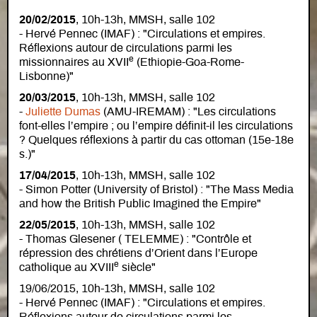
20/02/2015
, 10h-13h, MMSH, salle 102
- Hervé Pennec (IMAF) : "Circulations et empires.
Réflexions autour de circulations parmi les
e
missionnaires au XVII
(Ethiopie-Goa-Rome-
Lisbonne)"
20/03/2015
, 10h-13h, MMSH, salle 102
-
Juliette Dumas
(AMU-IREMAM) : "Les circulations
font-elles l’empire ; ou l’empire définit-il les circulations
? Quelques réflexions à partir du cas ottoman (15e-18e
s.)"
17/04/2015
, 10h-13h, MMSH, salle 102
- Simon Potter (University of Bristol) : "The Mass Media
and how the British Public Imagined the Empire"
22/05/2015
, 10h-13h, MMSH, salle 102
- Thomas Glesener ( TELEMME) : "Contrôle et
répression des chrétiens d’Orient dans l’Europe
e
catholique au XVIII
siècle"
19/06/2015, 10h-13h, MMSH, salle 102
- Hervé Pennec (IMAF) : "Circulations et empires.