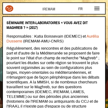
Aller au contenu principal
FR
EN
SÉMINAIRE INTER-LABORATOIRES « VOUS AVEZ DIT
AR
MAGHREB ? » (2017)
Responsables : Katia Boissevain (IDEMEC) et
Aurélia
Dusserre
(IREMAM-AMU-CNRS)
Régulièrement, des rencontres et des publications de
part et d'autre de la Méditerranée se proposent de faire
le point sur l'état d'un champ de recherche "Maghreb" ;
pourtant les études sur cette région se trouvent le plus
souvent organisées au sein de configurations plus
larges, moyen-orientales ou méditerranéennes, et
n'émargent que de façon périphérique dans les débats
scientifiques. A la MMSH, si de nombreux chercheurs
travaillent sur le Maghreb, sur des questions
contemporaines (IDEMEC, IREMAM, LAMES,
TELEMME) ou sur des périodes plus anciennes
(historiens de l'IREMAM ou antiquisants du CCJ et de
l'IRAA), il n'existe pas d'espace ou de structure