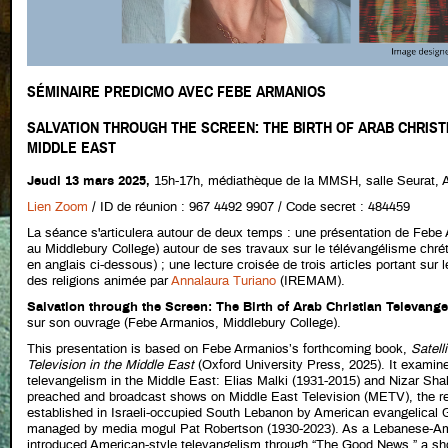
SÉMINAIRE PREDICMO AVEC FEBE ARMANIOS
SALVATION THROUGH THE SCREEN: THE BIRTH OF ARAB CHRIST
MIDDLE EAST
Jeudi 13 mars 2025,
15h-17h, médiathèque de la MMSH, salle Seurat, A
Lien Zoom
/ ID de réunion : 967 4492 9907 / Code secret : 484459
La séance s'articulera autour de deux temps : une présentation de Febe 
au Middlebury College) autour de ses travaux sur le télévangélisme chré
en anglais ci-dessous) ; une lecture croisée de trois articles portant sur 
des religions animée par
Annalaura Turiano
(IREMAM).
Salvation through the Screen: The Birth of Arab Christian Televange
sur son ouvrage (Febe Armanios, Middlebury College).
This presentation is based on Febe Armanios’s forthcoming book,
Satell
Television in the Middle East
(Oxford University Press, 2025). It examine
televangelism in the Middle East: Elias Malki (1931-2015) and Nizar Sh
preached and broadcast shows on Middle East Television (METV), the regi
established in Israeli-occupied South Lebanon by American evangelical 
managed by media mogul Pat Robertson (1930-2023). As a Lebanese-Ame
introduced American-style televangelism through “The Good News,” a sho