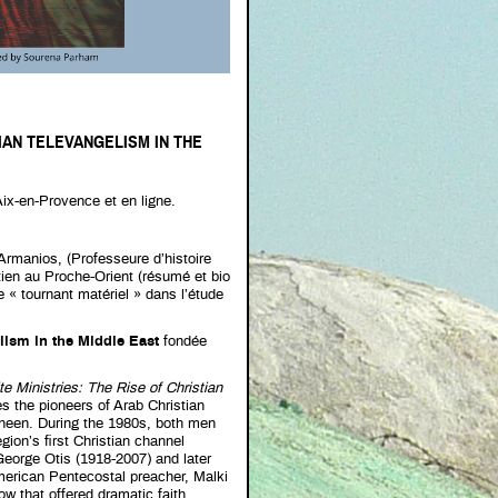
IAN TELEVANGELISM IN THE
ix-en-Provence et en ligne.
Armanios, (Professeure d’histoire
tien au Proche-Orient (résumé et bio
le « tournant matériel » dans l’étude
lism in the Middle East
fondée
ite Ministries: The Rise of Christian
s the pioneers of Arab Christian
aheen. During the 1980s, both men
on’s first Christian channel
George Otis (1918-2007) and later
rican Pentecostal preacher, Malki
w that offered dramatic faith