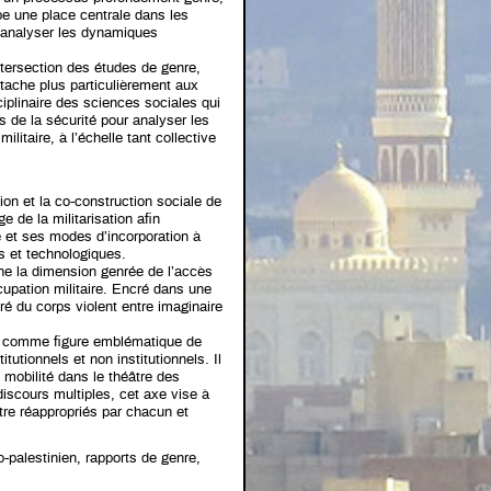
upe une place centrale dans les
ur analyser les dynamiques
ntersection des études de genre,
tache plus particulièrement aux
ciplinaire des sciences sociales qui
s de la sécurité pour analyser les
ilitaire, à l’échelle tant collective
ion et la co-construction sociale de
e de la militarisation afin
é et ses modes d’incorporation à
s et technologiques.
e la dimension genrée de l’accès
cupation militaire. Encré dans une
ré du corps violent entre imaginaire
ate comme figure emblématique de
itutionnels et non institutionnels. Il
e mobilité dans le théâtre des
discours multiples, cet axe vise à
re réappropriés par chacun et
lo-palestinien, rapports de genre,