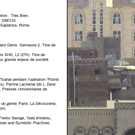
ion : Très Bien.
: 108/110.
a Sapienza, Rome.
aint Denis. Semestre 2. Titre de
rs SHS, L2 (27h). Titre de
aux grands enjeux de société.
 Tsahal pendant l’opération ‘Plomb
, Perrine Lachenal (dir.),
Dans
, Presses Universitaires de
e du genre
, Paris, La Découverte,
on).
Frerks George, Ypeij Annelou,
rses and Symbolic Practices
,