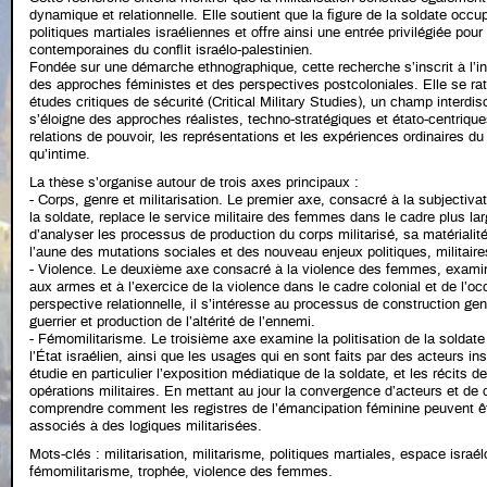
dynamique et relationnelle. Elle soutient que la figure de la soldate occ
politiques martiales israéliennes et offre ainsi une entrée privilégiée po
contemporaines du conflit israélo-palestinien.
Fondée sur une démarche ethnographique, cette recherche s’inscrit à l’i
des approches féministes et des perspectives postcoloniales. Elle se rat
études critiques de sécurité (Critical Military Studies), un champ interdis
s’éloigne des approches réalistes, techno-stratégiques et étato-centrique
relations de pouvoir, les représentations et les expériences ordinaires du m
qu’intime.
La thèse s’organise autour de trois axes principaux :
- Corps, genre et militarisation. Le premier axe, consacré à la subjectivat
la soldate, replace le service militaire des femmes dans le cadre plus larg
d’analyser les processus de production du corps militarisé, sa matérialit
l’aune des mutations sociales et des nouveau enjeux politiques, militaire
- Violence. Le deuxième axe consacré à la violence des femmes, examin
aux armes et à l’exercice de la violence dans le cadre colonial et de l’oc
perspective relationnelle, il s’intéresse au processus de construction gen
guerrier et production de l’altérité de l’ennemi.
- Fémomilitarisme. Le troisième axe examine la politisation de la sold
l’État israélien, ainsi que les usages qui en sont faits par des acteurs inst
étudie en particulier l’exposition médiatique de la soldate, et les récits d
opérations militaires. En mettant au jour la convergence d’acteurs et de 
comprendre comment les registres de l’émancipation féminine peuvent êt
associés à des logiques militarisées.
Mots-clés : militarisation, militarisme, politiques martiales, espace israé
fémomilitarisme, trophée, violence des femmes.