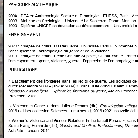
PARCOURS ACADÉMIQUE
2004 : DEA en Anthropologie Sociale et Ethnologie – EHESS, Paris. Ment
2003 : Maîtrise en Sociologie – Université La Sapienza, Rome. Mention 
1999 : Diplôme UNICEF en éducation au développement – Université L
ENSEIGNEMENT
2020 : chargée de cours, Master Genre, Université Paris 8, Vincennes S
l’enseignement : anthropologie du genre et de la violence.
2019 : chargée de cours, École Centrale Supélec, Gif-sur-Yvette. Parcou
l’enseignement : genre, violence, guerre : l’approche de l’anthropologie 
PUBLICATIONS
« Basculement des frontières dans les récits de guerre. Les soldates de
durci’ (décembre 2008 – janvier 2009) », dans Julie Abbou, Karim Hammou
l’épaisseur d’une ligne. Explorer les frontières du genre
, Aix-en-Provence
Provence, 2022.
« Violence et Genre », dans Juliette Rennes (dir.),
Encyclopédie critiqu
2016 (« Hors collection Sciences Humaines »), 2016 (2021 nouvelle éditi
« Women’s Violence and Gender Relations in the Israeli Forces », dans 
Sotira Kønig Reinhilde (dir.),
Gender and Conflict. Embodiments, Discou
Ashgate, London, 2014.