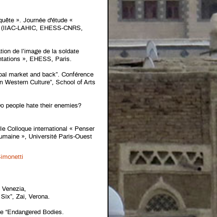
nquête ». Journée d'étude «
MM (IIAC-LAHIC, EHESS-CNRS,
tion de l’image de la soldate
sentations », EHESS, Paris.
obal market and back”. Conférence
n Western Culture”, School of Arts
Do people hate their enemies?
Ie Colloque international « Penser
humaine », Université Paris-Ouest
Simonetti
i Venezia,
 Six”, Zai, Verona.
ale “Endangered Bodies.