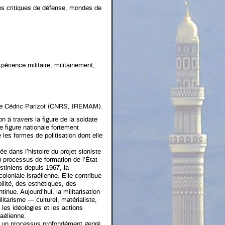
es critiques de défense, mondes de
xpérience militaire, militainement,
 de Cédric Parizot (CNRS, IREMAM).
n à travers la figure de la soldate
e figure nationale fortement
 les formes de politisation dont elle
ée dans l’histoire du projet sioniste
du processus de formation de l’État
estiniens depuis 1967, la
coloniale israélienne. Elle contribue
lité, des esthétiques, des
nue. Aujourd’hui, la militarisation
litarisme — culturel, matérialiste,
les idéologies et les actions
raélienne.
nt un processus profondément genré,