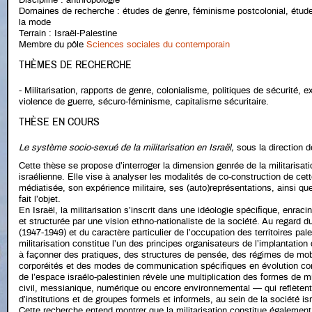
Discipline : anthropologie
Domaines de recherche : études de genre, féminisme postcolonial, étud
la mode
Terrain : Israël-Palestine
Membre du pôle
Sciences sociales du contemporain
THÈMES DE RECHERCHE
- Militarisation, rapports de genre, colonialisme, politiques de sécurité, e
violence de guerre, sécuro-féminisme, capitalisme sécuritaire.
THÈSE EN COURS
Le système socio-sexué de la militarisation en Israël,
sous la direction
Cette thèse se propose d’interroger la dimension genrée de la militarisatio
israélienne. Elle vise à analyser les modalités de co-construction de cett
médiatisée, son expérience militaire, ses (auto)représentations, ainsi que
fait l’objet.
En Israël, la militarisation s’inscrit dans une idéologie spécifique, enracin
et structurée par une vision ethno-nationaliste de la société. Au regard 
(1947-1949) et du caractère particulier de l’occupation des territoires pal
militarisation constitue l’un des principes organisateurs de l’implantation 
à façonner des pratiques, des structures de pensée, des régimes de mobi
corporéités et des modes de communication spécifiques en évolution conti
de l’espace israélo-palestinien révèle une multiplication des formes de mi
civil, messianique, numérique ou encore environnemental — qui reflètent 
d’institutions et de groupes formels et informels, au sein de la société is
Cette recherche entend montrer que la militarisation constitue égaleme