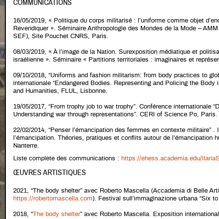
COMMUNICATIONS
16/05/2019, « Politique du corps militarisé : l’uniforme comme objet d’e
Revendiquer ». Séminaire Anthropologie des Mondes de la Mode – A
SEF), Site Pouchet CNRS, Paris.
08/03/2019, « À l’image de la Nation. Surexposition médiatique et politisa
israélienne ». Séminaire « Partitions territoriales : imaginaires et repré
09/10/2018, “Uniforms and fashion militarism: from body practices to gl
internationale “Endangered Bodies. Representing and Policing the Body i
and Humanities, FLUL, Lisbonne.
19/05/2017, “From trophy job to war trophy”. Conférence internationale “
Understanding war through representations”. CERI of Science Po, Paris.
22/02/2014, “Penser l’émancipation des femmes en contexte militaire” . I
l’émancipation. Théories, pratiques et conflits autour de l’émancipation 
Nanterre.
Liste complète des communications :
https://ehess.academia.edu/Ilaria
ŒUVRES ARTISTIQUES
2021, “The body shelter” avec Roberto Mascella (Accademia di Belle Art
https://robertomascella.com
). Festival sull’immaginazione urbana “Six to
2018, “
The body shelter
” avec Roberto Mascella. Exposition internation