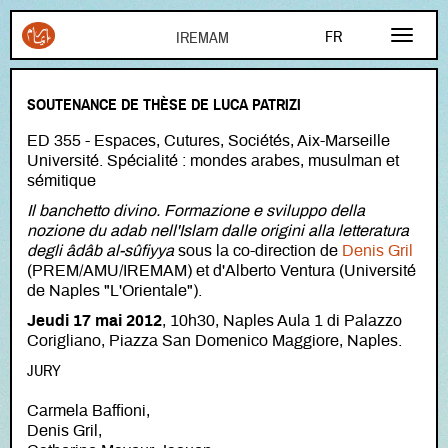
Aller au contenu principal
FR
EN
SOUTENANCE DE THÈSE DE LUCA PATRIZI
AR
ED 355 - Espaces, Cutures, Sociétés, Aix-Marseille
Université. Spécialité : mondes arabes, musulman et
sémitique
Il banchetto divino. Formazione e sviluppo della
nozione du adab nell'Islam dalle origini alla letteratura
degli âdâb al-sûfiyya
sous la co-direction de
Denis Gril
(PREM/AMU/IREMAM) et d'Alberto Ventura (Université
de Naples "L'Orientale").
Jeudi 17 mai 2012
, 10h30, Naples Aula 1 di Palazzo
Corigliano, Piazza San Domenico Maggiore, Naples.
JURY
Carmela Baffioni,
Denis Gril,