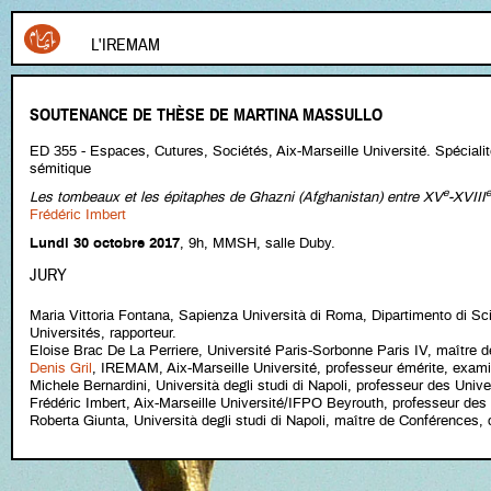
L'IREMAM
SOUTENANCE DE THÈSE DE MARTINA MASSULLO
ED 355 - Espaces, Cutures, Sociétés, Aix-Marseille Université. Spécial
sémitique
e
e
Les tombeaux et les épitaphes de Ghazni (Afghanistan) entre XV
-XVIII
Frédéric Imbert
Lundi 30 octobre 2017
, 9h, MMSH, salle Duby.
JURY
Maria Vittoria Fontana, Sapienza Università di Roma, Dipartimento di Sci
Universités, rapporteur.
Eloise Brac De La Perriere, Université Paris-Sorbonne Paris IV, maître d
Denis Gril
, IREMAM, Aix-Marseille Université, professeur émérite, exami
Michele Bernardini, Università degli studi di Napoli, professeur des Univ
Frédéric Imbert, Aix-Marseille Université/IFPO Beyrouth, professeur des 
Roberta Giunta, Università degli studi di Napoli, maître de Conférences,