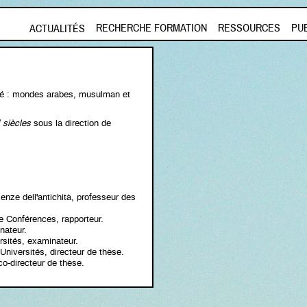
Aller au contenu principal
RECHERCHE FORMATION
RESSOURCES
PU
ACTUALITÉS
ité : mondes arabes, musulman et
siècles
sous la direction de
enze dell'antichità, professeur des
e Conférences, rapporteur.
nateur.
ersités, examinateur.
Universités, directeur de thèse.
 co-directeur de thèse.