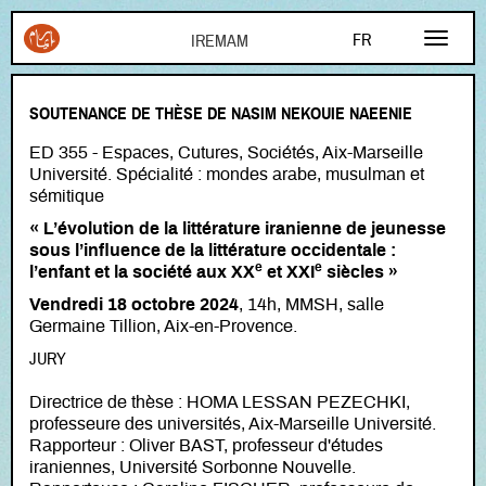
Aller au contenu principal
FR
EN
SOUTENANCE DE THÈSE DE NASIM NEKOUIE NAEENIE
AR
ED 355 - Espaces, Cutures, Sociétés, Aix-Marseille
Université. Spécialité : mondes arabe, musulman et
sémitique
« L’évolution de la littérature iranienne de jeunesse
sous l’influence de la littérature occidentale :
e
e
l’enfant et la société aux XX
et XXI
siècles »
Vendredi 18 octobre 2024
, 14h, MMSH, salle
Germaine Tillion, Aix-en-Provence.
JURY
Directrice de thèse : HOMA LESSAN PEZECHKI,
professeure des universités, Aix-Marseille Université.
Rapporteur : Oliver BAST, professeur d'études
iraniennes, Université Sorbonne Nouvelle.