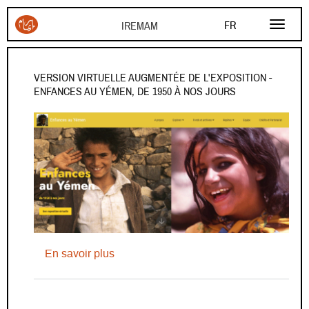
Aller au contenu principal
FR
EN
AR
VERSION VIRTUELLE AUGMENTÉE DE L'EXPOSITION -
ENFANCES AU YÉMEN, DE 1950 À NOS JOURS
sur Version virtuelle augmentée de l'ex
En savoir plus