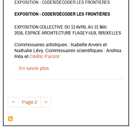
EXPOSITION - CODER/DÉCODER LES FRONTIÈRES
EXPOSITION - CODER/DÉCODER LES FRONTIÈRES
EXPOSITION COLLECTIVE DU 13 AVRIL AU 31 MAI
2016, ESPACE ARCHITECTURE FLAGEY-ULB, BRUXELLES
Commissaires artistiques : Isabelle Arvers et
Nathalie Lévy. Commissaires scientifiques : Andrea
Réa et
Cédric Parizot
sur Exposition - Coder/Décoder les front
En savoir plus
Pagination
Page précédente
Page suivante
‹‹
Page 2
››