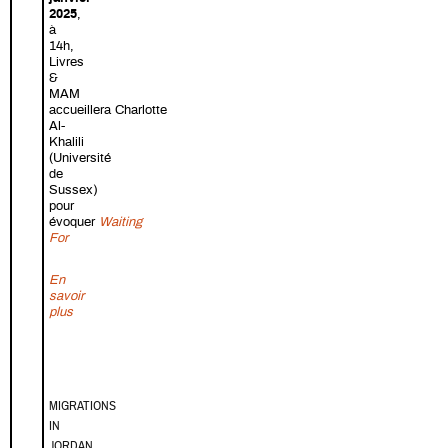
2025
,
à
14h,
Livres
&
MAM
accueillera Charlotte
Al-
Khalili
(Université
de
Sussex)
pour
évoquer
Waiting
For
En
savoir
sur Syrie : en attendant la fin de la révolution - Livres & MAM ave
plus
MIGRATIONS
IN
JORDAN