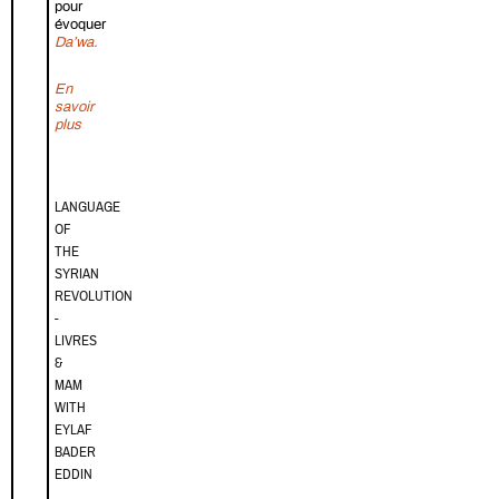
pour
évoquer
Da’wa.
En
savoir
sur Da’wa. A Global History of Islamic Missionary - Livres &
plus
LANGUAGE
OF
THE
SYRIAN
REVOLUTION
-
LIVRES
&
MAM
WITH
EYLAF
BADER
EDDIN