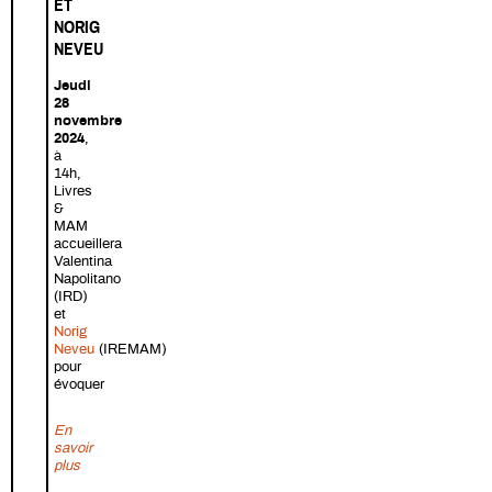
ET
NORIG
NEVEU
Jeudi
28
novembre
2024
,
à
14h,
Livres
&
MAM
accueillera
Valentina
Napolitano
(IRD)
et
Norig
Neveu
(IREMAM)
pour
évoquer
En
savoir
sur Migrations in Jordan - Livres & MAM avec Valentina Napolit
plus