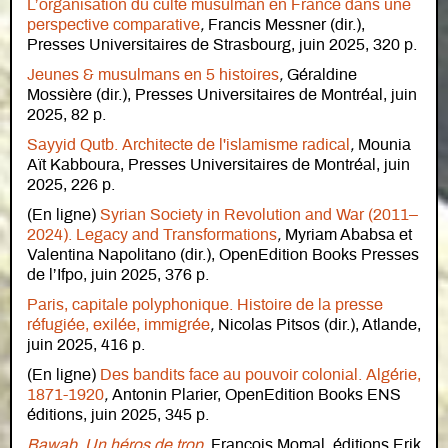
L’organisation du culte musulman en France dans une
perspective comparative
,
Francis Messner
(dir.),
Presses Universitaires de Strasbourg, juin 2025, 320 p.
Jeunes & musulmans en 5 histoires
,
Géraldine
Mossière (dir.), Presses Universitaires de Montréal, juin
2025, 82 p.
Sayyid Qutb. Architecte de l'islamisme radical
,
Mounia
Aït Kabboura,
Presses Universitaires de Montréal, juin
2025, 226 p.
(En ligne)
Syrian Society in Revolution and War (2011–
2024). Legacy and Transformations
,
Myriam Ababsa et
Valentina Napolitano (dir.), OpenEdition Books Presses
de l’Ifpo, juin 2025, 376 p.
Paris, capitale polyphonique. Histoire de la presse
réfugiée, exilée, immigrée
,
Nicolas Pitsos (dir.), Atlande,
juin 2025, 416 p.
(En ligne)
Des bandits face au pouvoir colonial. Algérie,
1871-1920
,
Antonin Plarier, OpenEdition Books ENS
éditions, juin 2025, 345 p.
Bawab. Un héros de trop
, François Momal, éditions Erik