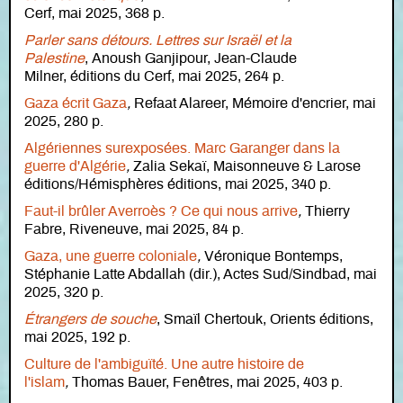
Cerf, mai 2025, 368 p.
Parler sans détours. Lettres sur Israël et la
Palestine
, Anoush Ganjipour, Jean-Claude
Milner, éditions du Cerf, mai 2025, 264 p.
Gaza écrit Gaza
,
Refaat Alareer,
Mémoire d'encrier, mai
2025, 280 p.
Algériennes surexposées. Marc Garanger dans la
guerre d'Algérie
,
Zalia Sekaï, Maisonneuve & Larose
éditions/Hémisphères éditions, mai 2025, 340 p.
Faut-il brûler Averroès ? Ce qui nous arrive
,
Thierry
Fabre, Riveneuve, mai 2025, 84 p.
Gaza, une guerre coloniale
,
Véronique Bontemps,
Stéphanie Latte Abdallah (dir.), Actes Sud/Sindbad, mai
2025, 320 p.
Étrangers de souche
, Smaïl Chertouk, Orients éditions,
mai 2025, 192 p.
Culture de l'ambiguïté. Une autre histoire de
l'islam
,
Thomas Bauer, Fenêtres, mai 2025, 403 p.