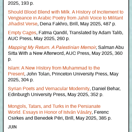
2025, 193 p.
Should Blood Blend with Milk. A History of Incitement to
Vengeance in Arabic Poetry from Jahili Voice to Militant
Jihadist Verse
,
Dena Fakhro, Brill, May 2025, 487 p.
Empty Cages
,
Fatma Qandil, Translated by Adam Talib,
AUC Press, May 2025, 260 p.
Mapping My Return. A Palestinian Memoir
, Salman Abu
Sitta With a New Afterword, AUC Press, May 2025, 360
p.
Islam: A New History from Muhammad to the
Present
,
John Tolan, Princeton University Press, May
2025, 304 p.
Syrian Poets and Vernacular Modernity
,
Daniel Behar,
Edinburgh University Press, May 2025, 352 p.
Mongols, Tatars, and Turks in the Persianate
World. Essays in Honor of István Vásáry
,
Ferenc
Csirkes and Benedek Péri, Brill, May 2025, 385 p.
JUIN