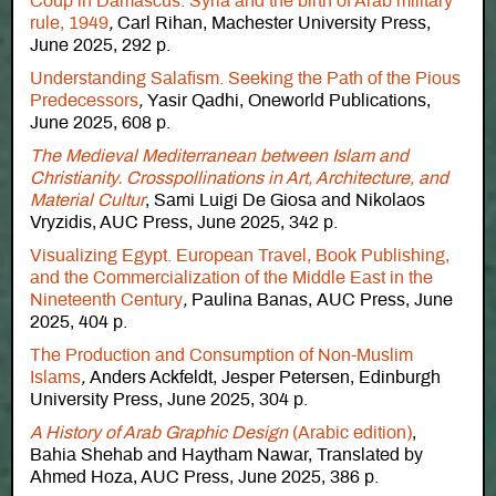
Coup in Damascus. Syria and the birth of Arab military
rule, 1949
,
Carl Rihan, Machester University Press,
June 2025, 292 p.
Understanding Salafism. Seeking the Path of the Pious
Predecessors
,
Yasir Qadhi, Oneworld Publications,
June 2025, 608 p.
The Medieval Mediterranean between Islam and
Christianity. Crosspollinations in Art, Architecture, and
Material Cultur
, Sami Luigi De Giosa and Nikolaos
Vryzidis, AUC Press, June 2025, 342 p.
Visualizing Egypt. European Travel, Book Publishing,
and the Commercialization of the Middle East in the
Nineteenth Century
,
Paulina Banas, AUC Press, June
2025, 404 p.
The Production and Consumption of Non-Muslim
Islams
,
Anders Ackfeldt, Jesper Petersen, Edinburgh
University Press, June 2025, 304 p.
A History of Arab Graphic Design
(Arabic edition)
,
Bahia Shehab and Haytham Nawar, Translated by
Ahmed Hoza, AUC Press, June 2025, 386 p.