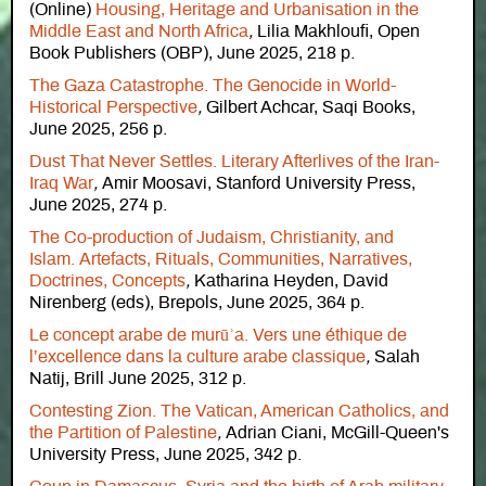
(Online)
Housing, Heritage and Urbanisation in the
Middle East and North Africa
,
Lilia Makhloufi, Open
Book Publishers (OBP), June 2025, 218 p.
The Gaza Catastrophe. The Genocide in World-
Historical Perspective
,
Gilbert Achcar, Saqi Books,
June 2025, 256 p.
Dust That Never Settles. Literary Afterlives of the Iran-
Iraq War
,
Amir Moosavi, Stanford University Press,
June 2025, 274 p.
The Co-production of Judaism, Christianity, and
Islam. Artefacts, Rituals, Communities, Narratives,
Doctrines, Concepts
,
Katharina Heyden, David
Nirenberg (eds), Brepols, June 2025, 364 p.
Le concept arabe de murūʾa. Vers une éthique de
l’excellence dans la culture arabe classique
,
Salah
Natij, Brill June 2025, 312 p.
Contesting Zion. The Vatican, American Catholics, and
the Partition of Palestine
,
Adrian Ciani, McGill-Queen's
University Press, June 2025, 342 p.