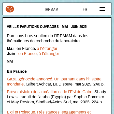
Aller au contenu principal
FR
AR
VEILLE PARUTIONS OUVRAGES - MAI - JUIN 2025
EN
Parutions hors soutien de l'IREMAM dans les
thématiques de recherche du laboratoire
Mai
: en France,
à l’étranger
Juin
:
en France
,
à l’étranger
MAI
En France
Gaza, génocide annoncé. Un tournant dans l’histoire
mondiale
,
Gilbert Achcar, La Dispute, mai 2025, 240 p.
Brève histoire de la création et de l'Est du Caire
,
Shady
Lewis, traduit de l'arabe (Égypte) par Sophie Pommier
et May Rostom, Sindbad/Actes Sud, mai 2025, 224 p.
Exil et Politique. Résistances, engagements et