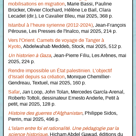
mobilisations en migration
,
Marie Bassi, Pauline
Brücker, Olivier Clochard, Hélène Le Bail, Clara
Lecadet (dir.), Le Cavalier Bleu, mai 2025, 368 p.
Istanbul à l’heure syrienne (2012-2024)
,
Jean-François
Pérouse, Les Presses de l'Inalco, mai 2025, 214 p.
Vers l'Orient. Carnets de voyage de Tanger à
Kyoto
,
Abdelwahab Meddeb, Stock, mai 2025, 512 p.
Un historien à Gaza
, Jean-Pierre Filiu, Les Arènes, mai
2025, 224 p.
Rendre impossible un État palestinien. L’objectif
d’Israël depuis sa création
,
Monique Chemillier-
Gendreau, Textuel, mai 2025, 160 p.
Safar
,
Jan Loop, John Tolan, Mercedes García-Arenal,
Roberto Tottoli, dessinateur Ernesto Anderle, Petit à
petit, mai 2025, 128 p.
Histoire des guerres d'Afghanistan
, Philippe Sidos,
Perrin, mai 2025, 496 p.
L'islam entre foi et rationalité. Une pédagogie par la
science historique
, Hicham Abdel Gawad, éditions du