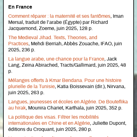
En France
Comment réparer : la maternité et ses fantômes
,
Iman
Mersal, traduit de l’arabe (Égypte) par Richard
Jacquemond, Zoeme, juin 2025, 128 p.
The Medieval Jihad. Texts, Theories, and
Practices
,
Mehdi Berriah, Abbès Zouache, IFAO, juin
2025, 236 p.
La langue arabe, une chance pour la France
,
Jack
Lang, Zeina Abirached, Tracts/Gallimard, juin 2025, 48
p.
Mélanges offerts à Kmar Bendana. Pour une histoire
plurielle de la Tunisie
,
Katia Boissevain (dir.), Nirvana,
juin 2025, 263 p.
Langues, jeunesses et écoles en Algérie. De Bouteflika
au hirak
,
Mounira Chariet, Karthala, juin 2025, 352 p.
La politique des visas. Filtrer les mobilités
internationales en Chine et en Algérie
,
Juliette Dupont,
éditions du Croquant, juin 2025, 280 p.