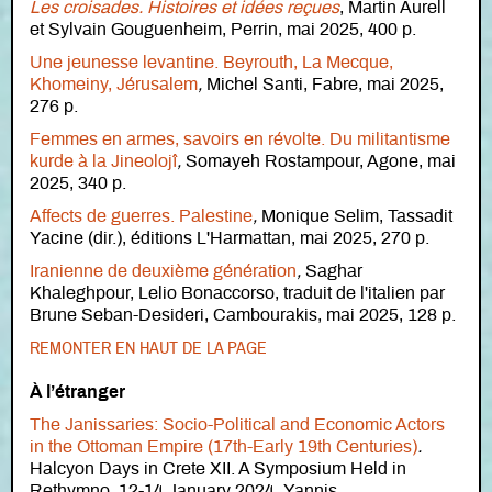
Les croisades. Histoires et idées reçues
, Martin Aurell
et Sylvain Gouguenheim, Perrin, mai 2025, 400 p.
Une jeunesse levantine. Beyrouth, La Mecque,
Khomeiny, Jérusalem
,
Michel Santi, Fabre, mai 2025,
276 p.
Femmes en armes, savoirs en révolte. Du militantisme
kurde à la Jineolojî
,
Somayeh Rostampour, Agone, mai
2025, 340 p.
Affects de guerres. Palestine
,
Monique Selim, Tassadit
Yacine (dir.), éditions L'Harmattan, mai 2025, 270 p.
Iranienne de deuxième génération
,
Saghar
Khaleghpour, Lelio Bonaccorso, traduit de l'italien par
Brune Seban-Desideri, Cambourakis, mai 2025, 128 p.
REMONTER EN HAUT DE LA PAGE
À l’étranger
The Janissaries: Socio-Political and Economic Actors
in the Ottoman Empire (17th-Early 19th Centuries)
.
Halcyon Days in Crete XII. A Symposium Held in
Rethymno, 12-14 January 2024, Yannis