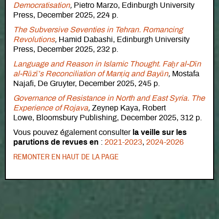
Democratisation
,
Pietro Marzo, Edinburgh University
Press, December 2025, 224 p.
The Subversive Seventies in Tehran. Romancing
Revolutions
,
Hamid Dabashi, Edinburgh University
Press, December 2025, 232 p.
Language and Reason in Islamic Thought. Faḫr al-Dīn
al-Rāzī’s Reconciliation of Manṭiq and Bayān
,
Mostafa
Najafi, De Gruyter, December 2025, 245 p.
Governance of Resistance in North and East Syria. The
Experience of Rojava
,
Zeynep Kaya, Robert
Lowe, Bloomsbury Publishing, December 2025, 312 p.
Vous pouvez également consulter
la veille sur les
parutions de
revues
en
:
2021-2023
,
2024-2026
REMONTER EN HAUT DE LA PAGE