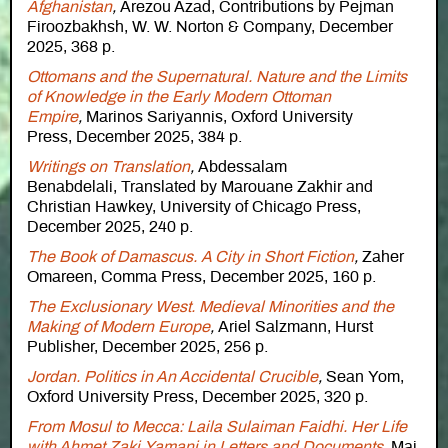
Afghanistan
,
Arezou Azad, Contributions by Pejman
Firoozbakhsh, W. W. Norton & Company, December
2025, 368 p.
Ottomans and the Supernatural. Nature and the Limits
of Knowledge in the Early Modern Ottoman
Empire
,
Marinos Sariyannis, Oxford University
Press, December 2025, 384 p.
Writings on Translation
,
Abdessalam
Benabdelali, Translated by Marouane Zakhir and
Christian Hawkey, University of Chicago Press,
December 2025, 240 p.
The Book of Damascus. A City in Short Fiction
,
Zaher
Omareen, Comma Press, December 2025, 160 p.
The Exclusionary West. Medieval Minorities and the
Making of Modern Europe
,
Ariel Salzmann, Hurst
Publisher, December 2025, 256 p.
Jordan. Politics in An Accidental Crucible
,
Sean Yom,
Oxford University Press, December 2025, 320 p.
From Mosul to Mecca: Laila Sulaiman Faidhi. Her Life
with Ahmet Zaki Yamani in Letters and Documents
,
Mai