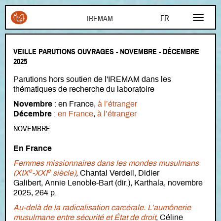
Aller au contenu principal
FR
AR
VEILLE PARUTIONS OUVRAGES - NOVEMBRE - DÉCEMBRE
EN
2025
Parutions hors soutien de l'IREMAM dans les
thématiques de recherche du laboratoire
Novembre
: en France,
à l’étranger
Décembre
:
en France
,
à l’étranger
NOVEMBRE
En France
Femmes missionnaires dans les mondes musulmans
e
e
(XIX
-XXI
siècle)
,
Chantal Verdeil, Didier
Galibert, Annie Lenoble-Bart (dir.), Karthala, novembre
2025, 264 p.
Au-delà de la radicalisation carcérale. L’aumônerie
musulmane entre sécurité et État de droit
, Céline