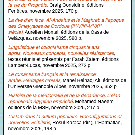
la vie du Prophète
, Craig Considine, éditions
Fenêtres, novembre 2025, 170 p.
La rive d’en face. Al-Andalus et le Maghreb à l’époque
e
e
e
e
des Omeyyades de Cordoue (II
/VIII
-V
/XI
siècle)
,
Aurélien Montel, éditions de la Casa de
Velázquez, novembre 2025, 580 p.
Linguistique et colonialisme cinquante ans
après. Nouveaux concepts, nouvelles résistances
,
textes réunis et présentés par Farah Zaïem, éditions
Lambert-Lucas, novembre 2025, 272 p.
Le romantisme français et la renaissance
arabe. Héritages croisés
,
Manel Belhadj Ali, éditions de
l'Université Grenoble Alpes, novembre 2025, 352 p.
Histoire de la méritocratie et de la décadence. L'élan
républicain égyptien empêché
,
Mohamed Naeem,
éditions de la MSH, novembre 2025, 217 p.
L’islam dans la culture populaire. Reconfigurations et
nouvelles visibilités
,
Resul Karaca (dir.), L'Harmattan,
novembre 2025, 148 p.