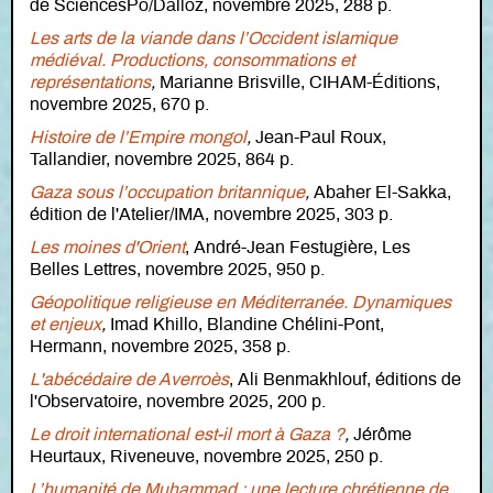
de SciencesPo/Dalloz, novembre 2025, 288 p.
Les arts de la viande dans l’Occident islamique
médiéval. Productions, consommations et
représentations
,
Marianne Brisville, CIHAM-Éditions,
novembre 2025, 670 p.
Histoire de l’Empire mongol
,
Jean-Paul Roux,
Tallandier, novembre 2025, 864 p.
Gaza sous l’occupation britannique
,
Abaher El-Sakka,
édition de l'Atelier/IMA, novembre 2025, 303 p.
Les moines d'Orient
, André-Jean Festugière, Les
Belles Lettres, novembre 2025, 950 p.
Géopolitique religieuse en Méditerranée. Dynamiques
et enjeux
,
Imad Khillo, Blandine Chélini-Pont,
Hermann, novembre 2025, 358 p.
L'abécédaire de Averroès
, Ali Benmakhlouf, éditions de
l'Observatoire, novembre 2025, 200 p.
Le droit international est-il mort à Gaza ?
,
Jérôme
Heurtaux, Riveneuve, novembre 2025, 250 p.
L’humanité de Muhammad : une lecture chrétienne de