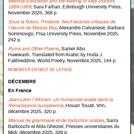
Medical Education and the Making of Iraqi Doctors,
1869-1959
,
Sara Farhan, Edinburgh University Press,
November 2025, 368 p.
Sous la fiction, l'Histoire. Neuf lectures critiques de
l’œuvre de Maïssa Bey
,
Alexandre Calvanese, Barbara
Sommovigo, Pisa University Press, Novembre 2025,
242 p.
Ruins and Other Poems
,
Samer Abu
Hawwash, Translated from Arabic by Huda J.
Fakhreddine, World Poetry, Novembre 2025, 144 p.
REMONTER EN HAUT DE LA PAGE
DÉCEMBRE
En France
Jean-Léon l’Africain. Un humaniste arabe dans la
Renaissance européenne
,
Houari Touati, Vrin,
décembre 2025, 320 p.
Manuel de grammaire et de traduction arabes
,
Sarra
Barbouchi et Abla Gheziel,
Presses universitaires du
Midi, décembre 2025, 326 p.