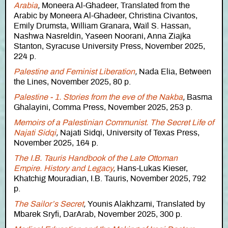
Arabia
,
Moneera Al-Ghadeer, Translated from the
Arabic by Moneera Al-Ghadeer, Christina Civantos,
Emily Drumsta, William Granara, Waïl S. Hassan,
Nashwa Nasreldin, Yaseen Noorani, Anna Ziajka
Stanton, Syracuse University Press, November 2025,
224 p.
Palestine and Feminist Liberation
,
Nada Elia, Between
the Lines, November 2025, 80 p.
Palestine - 1. Stories from the eve of the Nakba
,
Basma
Ghalayini, Comma Press, November 2025, 253 p.
Memoirs of a Palestinian Communist. The Secret Life of
Najati Sidqi
,
Najati Sidqi, University of Texas Press,
November 2025, 164 p.
The I.B. Tauris Handbook of the Late Ottoman
Empire. History and Legacy
,
Hans-Lukas Kieser,
Khatchig Mouradian, I.B. Tauris, November 2025, 792
p.
The Sailor’s Secret
,
Younis Alakhzami, Translated by
Mbarek Sryfi, DarArab, November 2025, 300 p.