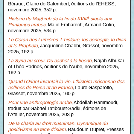
Béraud, Claire de Galembert, éditions de l'EHESS,
novembre 2025, 352 p.
e
Histoire du Maghreb de la fin du XVIII
siècle aux
Printemps arabes
,
Majid Embarech, Armand Colin,
novembre 2025, 534 p.
Le Coran des Lumières. L'histoire, les concepts, le divin
et le Prophète
,
Jacqueline Chabbi, Grasset, novembre
2025, 192 p.
La Syrie au cœur. Du cachot à la liberté
,
Najah Albukaï
et Théo Padnos, éditions de l'Aube, novembre 2025,
192 p.
Quand l'Orient inventait le vin. L'histoire méconnue des
collines de Perse et de France
,
Laure Gasparotto,
Grasset, novembre 2025, 160 p.
Pour une anthropologie arabe
, Abdellah Hammoudi,
traduit par Gabriel Tatibouet-Sadki, éditions de
l'Atelier, novembre 2025, 203 p.
De la charia au droit musulman. Dynamique du
positivisme en terre d'islam
,
Baudouin Dupret, Presses