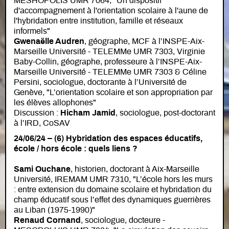
MESHOPOLIS UMR 7064, "Un dispositif
d'accompagnement à l'orientation scolaire à l'aune de
l'hybridation entre institution, famille et réseaux
informels"
Gwenaëlle Audren
, géographe, MCF à l’INSPE-Aix-
Marseille Université - TELEMMe UMR 7303, Virginie
Baby-Collin, géographe, professeure à l’INSPE-Aix-
Marseille Université - TELEMMe UMR 7303 & Céline
Persini, sociologue, doctorante à l’Université de
Genève, "L’orientation scolaire et son appropriation par
les élèves allophones"
Discussion :
Hicham Jamid
, sociologue, post-doctorant
à l’IRD, CoSAV
24/06/24 – (6) Hybridation des espaces éducatifs,
école / hors école : quels liens ?
Sami Ouchane
, historien, doctorant à Aix-Marseille
Université, IREMAM UMR 7310, "L’école hors les murs
: entre extension du domaine scolaire et hybridation du
champ éducatif sous l’effet des dynamiques guerrières
au Liban (1975-1990)"
Renaud Cornand
, sociologue, docteure -