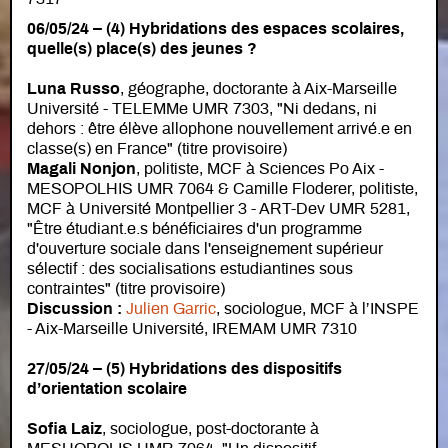
06/05/24
–
(4) Hybridations des espaces scolaires,
quelle(s) place(s) des jeunes ?
Luna Russo
, géographe, doctorante à Aix-Marseille
Université - TELEMMe UMR 7303, "Ni dedans, ni
dehors : être élève allophone nouvellement arrivé.e en
classe(s) en France" (titre provisoire)
Magali Nonjon
, politiste, MCF à Sciences Po Aix -
MESOPOLHIS UMR 7064 & Camille Floderer, politiste,
MCF à Université Montpellier 3 - ART-Dev UMR 5281,
"Être étudiant.e.s bénéficiaires d'un programme
d'ouverture sociale dans l'enseignement supérieur
sélectif : des socialisations estudiantines sous
contraintes" (titre provisoire)
Discussion :
Julien Garric
, sociologue, MCF à l’INSPE
- Aix-Marseille Université, IREMAM UMR 7310
27/05/24 – (5) Hybridations des dispositifs
d’orientation scolaire
Sofia Laiz
, sociologue, post-doctorante à