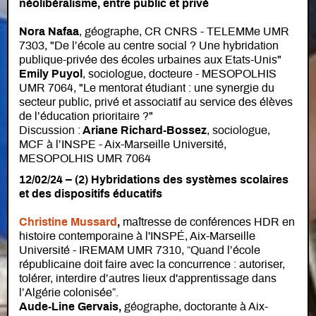
néolibéralisme, entre public et privé
Nora Nafaa
, géographe, CR CNRS - TELEMMe UMR
7303, "De l’école au centre social ? Une hybridation
publique-privée des écoles urbaines aux Etats-Unis"
Emily Puyol
, sociologue, docteure - MESOPOLHIS
UMR 7064,
"Le mentorat étudiant : une synergie du
secteur public, privé et associatif au service des élèves
de l’éducation prioritaire ?"
Discussion :
Ariane Richard-Bossez
, sociologue,
MCF à l’INSPE - Aix-Marseille Université,
MESOPOLHIS UMR 7064
12/02/24 – (2) Hybridations des systèmes scolaires
et des dispositifs éducatifs
Christine Mussard
,
maîtresse de conférences HDR en
histoire contemporaine à l'INSPÉ, Aix-Marseille
Université - IREMAM UMR 7310, “Quand l’école
républicaine doit faire avec la concurrence : autoriser,
tolérer, interdire d’autres lieux d'apprentissage dans
l’Algérie colonisée”.
Aude-Line Gervais
,
géographe, doctorante à Aix-