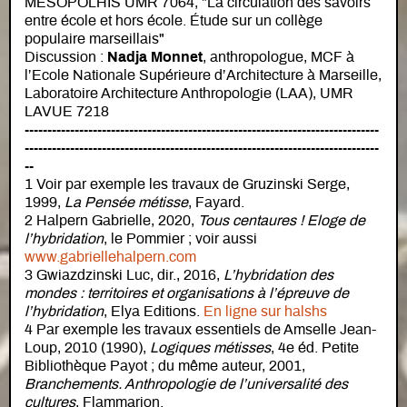
MESOPOLHIS UMR 7064, "La circulation des savoirs
entre école et hors école. Étude sur un collège
populaire marseillais"
Discussion :
Nadja Monnet
, anthropologue, MCF à
l’Ecole Nationale Supérieure d’Architecture à Marseille,
Laboratoire Architecture Anthropologie (LAA), UMR
LAVUE 7218
------------------------------------------------------------------------------
------------------------------------------------------------------------------
--
1 Voir par exemple les travaux de Gruzinski Serge,
1999,
La Pensée métisse
, Fayard
.
2
Halpern Gabrielle, 2020,
Tous centaures ! Eloge de
l’hybridation
, le Pommier ; voir aussi
www.gabriellehalpern.com
3 Gwiazdzinski Luc, dir., 2016,
L’hybridation des
mondes : territoires et organisations à l’épreuve de
l’hybridation
, Elya Editions.
En ligne sur halshs
4 Par exemple les travaux essentiels de Amselle Jean-
Loup, 2010 (1990),
Logiques métisses
, 4e éd. Petite
Bibliothèque Payot ; du même auteur, 2001,
Branchements. Anthropologie de l’universalité des
cultures
, Flammarion.