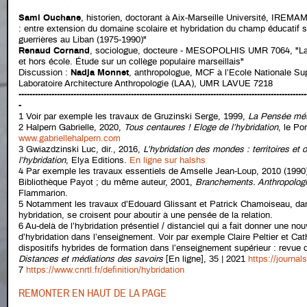
Sami Ouchane
, historien, doctorant à Aix-Marseille Université, IREM
: entre extension du domaine scolaire et hybridation du champ éducatif 
guerrières au Liban (1975-1990)"
Renaud Cornand
, sociologue, docteure - MESOPOLHIS UMR 7064, "La c
et hors école. Étude sur un collège populaire marseillais"
Discussion :
Nadja Monnet
, anthropologue, MCF à l’Ecole Nationale Sup
Laboratoire Architecture Anthropologie (LAA), UMR LAVUE 7218
---------------------------------------------------------------------------------------------------------
-
1 Voir par exemple les travaux de Gruzinski Serge, 1999,
La Pensée mét
2
Halpern Gabrielle, 2020,
Tous centaures ! Eloge de l’hybridation
, le Po
www.gabriellehalpern.com
3 Gwiazdzinski Luc, dir., 2016,
L’hybridation des mondes : territoires et 
l’hybridation
, Elya Editions.
En ligne sur halshs
4 Par exemple les travaux essentiels de Amselle Jean-Loup, 2010 (1990
Bibliothèque Payot ; du même auteur, 2001,
Branchements. Anthropologie 
Flammarion.
5 Notamment les travaux d’Edouard Glissant et Patrick Chamoiseau, dan
hybridation, se croisent pour aboutir à une pensée de la relation
.
6
Au-delà de l’hybridation présentiel / distanciel qui a fait donner une nou
d’hybridation dans l’enseignement. Voir par exemple Claire Peltier et Cat
dispositifs hybrides de formation dans l’enseignement supérieur : revue d
Distances et médiations des savoirs
[En ligne], 35 | 2021
https://journa
7
https://www.cnrtl.fr/definition/hybridation
REMONTER EN HAUT DE LA PAGE