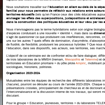
Nous souhaitons travailler sur
l’éducation en allant au-delà de la sépar
familial pour nous permettre de réfléchir aux relations entre acteur
territoires éducatifs
(tels qu’en France ceux des cités éducatives aujou
envisager les effets des superpositions, juxtapositions et entrelace
dans la construction des politiques éducatives et leur vécu par les 
Nous n’envisageons pas le terme hybridations selon son origine biologiq
d’espèces conduisant à une nouvelle « identité », mais dans sa
dimensi
s’agit de questionner ce que produisent ces interférences, rencontres, c
uns sur les autres ? quels effets de domination, d’asymétrie, d’absorptio
de fluidité, de flexibilité, produisent les processus hybrides ? Que nous di
l’éducation, dans ses dispositifs, ses acteurs, ses territoires, ses march
L’objectif de ce séminaire est de confronter et/ou de faire dialoguer, di
de trois laboratoires de la MMSH (Iremam,
Mesopolhis
et
Telemme
) et 
territoriales en Éducation prioritaire » du pôle pilote
Ampiric
, mobilisant 
sociologues, historiens, politistes.
Organisation 2023-2024
Mutualisées entre les équipes de recherche des différents laboratoires 
chacune), pourront se dérouler au cours de l’année 2023-2024. Chaque s
présentations croisées, principalement de chercheur.es et de doctorant.e
l’interconnaissance et la discussion interne de nos travaux, qui seront 
discutant.
Pour le groupe « Education, jeunesses, territoires » du laboratoire TEL