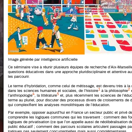
Image générée par intelligence
artificielle
Ce séminaire vise à réunir plusieurs équipes de recherche d’Aix-Marseill
questions éducatives dans une approche pluridisciplinaire et attentive a
les parcourir.
Le terme d’hybridation, comme celui de métissage, est devenu très à l
1
2
dans les sciences humaines et sociales, de l’histoire
à la philosophie
e
4
5
l’anthropologie
, la littérature
et, plus récemment les sciences de l’éduc
terme au pluriel, pour discuter des processus divers de croisements de 
qui complexifient les analyses monolithiques de l’éducation.
Par exemple, opposer aujourd’hui en France un secteur public et privé d
comprendre les logiques communes qui les traversent : comment des f
logiques de privatisation (ce que l’on appelle aussi de néolibéralisation d
public éducatif ; comment des parcours scolaires articulent passages par 
logiques pas seulement concurrentielles mais aussi complémentaires.