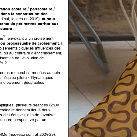
ation scolaire / périscolaire /
s dans la construction des
rd’hui, lancés en 2019),
et pour
ments de périmètres territoriaux
acteurs
.
7
ue
renvoyant à un croisement
on processuelle de croisement
. Il
roisements : quelles influences des
n, ou au contraire d’enrichissement,
sent-ils de l’évolution de
és ?
fférentes recherches menées au sein
de l’équipe pilote « Dynamiques
principalement géographes,
impliqués, plusieurs séances (2h30
éminaire donnera lieu à deux
s des équipes, afin de favoriser
mises en perspective par un
EMMe (nouveau contrat 2024-29),