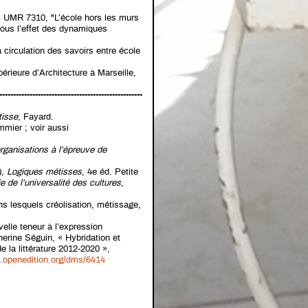
AM UMR 7310, "L’école hors les murs
sous l’effet des dynamiques
irculation des savoirs entre école
érieure d’Architecture à Marseille,
----------------------------------------------------
isse
, Fayard
.
mmier ; voir aussi
organisations à l’épreuve de
),
Logiques métisses
, 4e éd. Petite
de l’universalité des cultures
,
s lesquels créolisation, métissage,
velle teneur à l’expression
herine Séguin, « Hybridation et
e la littérature 2012-2020 »,
ls.openedition.org/dms/6414