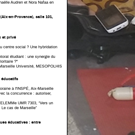
enaëlle Audren et Nora Nafaa en
(Aix-en-Provence), salle 101,
 et privé
centre social ? Une hybridation
torat étudiant : une synergie du
oritaire ?"
x-Marseille Université, MESOPOLHIS
 éducatifs
raine à l'INSPÉ, Aix-Marseille
ec la concurrence : autoriser,
 - TELEMMe UMR 7303, “Vers un
 Le cas de Marseille”
ues éducatives : entre