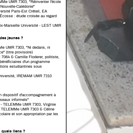
LEMMe UMR 7303, "Réinventer l'école
 Nouvelle-Calédonie"
versité Paris-Est Créteil, EA
 Écosse : étude croisée au regard
Aix-Marseille Université - LEST UMR
 des jeunes ?
MMe UMR 7303, "Ni dedans, ni
" (titre provisoire)
64 & Camille Floderer, politiste,
bénéficiaires d'un programme
ations estudiantines sous
e Université, IREMAM UMR 7310
 dispositif d'accompagnement à
 réseaux informels"
té - TELEMMe UMR 7303, Virginie
té - TELEMMe UMR 7303 & Céline
olaire et son appropriation par les
: quels liens ?