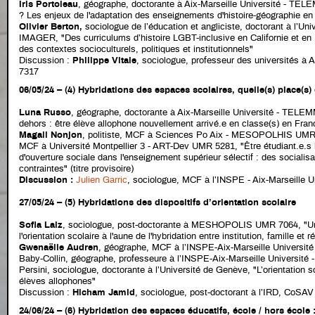
Iris Portoleau
, géographe, doctorante à Aix-Marseille Université - TE
? Les enjeux de l'adaptation des enseignements d'histoire-géographie en
Olivier Berton
,
sociologue de l’éducation et angliciste, doctorant à l’Uni
IMAGER, "Des curriculums d’histoire LGBT-inclusive en Californie et en
des contextes socioculturels, politiques et institutionnels"
Discussion :
Philippe Vitale
, sociologue, professeur des universités à 
7317
06/05/24
–
(4) Hybridations des espaces scolaires, quelle(s) place(s)
Luna Russo
, géographe, doctorante à Aix-Marseille Université - TELE
dehors : être élève allophone nouvellement arrivé.e en classe(s) en France
Magali Nonjon
, politiste, MCF à Sciences Po Aix - MESOPOLHIS UMR 70
MCF à Université Montpellier 3 - ART-Dev UMR 5281, "Être étudiant.e.s 
d'ouverture sociale dans l'enseignement supérieur sélectif : des socialis
contraintes" (titre provisoire)
Discussion :
Julien Garric
, sociologue, MCF à l’INSPE - Aix-Marseill
27/05/24 – (5) Hybridations des dispositifs d’orientation scolaire
Sofia Laiz
, sociologue, post-doctorante à MESHOPOLIS UMR 7064, "Un
l'orientation scolaire à l'aune de l'hybridation entre institution, famille et
Gwenaëlle Audren
, géographe, MCF à l’INSPE-Aix-Marseille Universi
Baby-Collin, géographe, professeure à l’INSPE-Aix-Marseille Universi
Persini, sociologue, doctorante à l’Université de Genève, "L’orientation sc
élèves allophones"
Discussion :
Hicham Jamid
, sociologue, post-doctorant à l’IRD, CoSAV
24/06/24 – (6) Hybridation des espaces éducatifs, école / hors école 