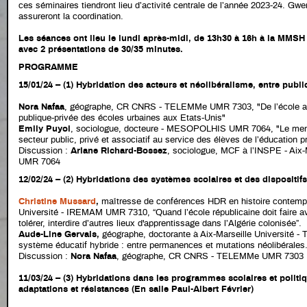
ces séminaires tiendront lieu d’activité centrale de l’année 2023-24. Gw
assureront la coordination.
Les séances ont lieu le lundi après-midi, de 13h30 à 16h à la MMSH 
avec 2 présentations de 30/35 minutes
.
PROGRAMME
15/01/24 –
(1) Hybridation des acteurs et néolibéralisme, entre public
Nora Nafaa
, géographe, CR CNRS - TELEMMe UMR 7303, "De l’école au 
publique-privée des écoles urbaines aux Etats-Unis"
Emily Puyol
, sociologue, docteure - MESOPOLHIS UMR 7064,
"Le men
secteur public, privé et associatif au service des élèves de l’éducation pri
Discussion :
Ariane Richard-Bossez
, sociologue, MCF à l’INSPE - Ai
UMR 7064
12/02/24 – (2) Hybridations des systèmes scolaires et des dispositifs
Christine Mussard
,
maîtresse de conférences HDR en histoire contempo
Université - IREMAM UMR 7310, “Quand l’école républicaine doit faire av
tolérer, interdire d’autres lieux d'apprentissage dans l’Algérie colonisée”.
Aude-Line Gervais
,
géographe, doctorante à Aix-Marseille Université
système éducatif hybride : entre permanences et mutations néolibérales.
Discussion :
Nora Nafaa
, géographe, CR CNRS - TELEMMe UMR 7303
11/03/24
–
(3) Hybridations dans les programmes scolaires et politiq
adaptations et résistances (En salle Paul-Albert Février)