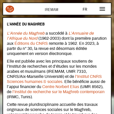
Aller au contenu principal
FR
AR
L’ANNÉE DU MAGHREB
EN
L’Année du Maghreb
a succédé à
L’Annuaire de
l’Afrique du Nord
(1962-2003) dont la première parution
aux
Éditions du CNRS
remonte à 1962. En 2023, à
partir du n° 30, la revue est désormais éditée
uniquement en version électronique.
Elle est publiée avec les principaux soutiens de
l’Institut de recherches et d’études sur les mondes
arabes et musulmans (IREMAM, UMR 7310,
CNRS/Aix-Marseille Université) et de
l’Institut CNRS
Sciences humaines & sociales
. Elle bénéficie aussi de
l’appui financier du
Centre Norbert Elias
(UMR 8562),
de
l’Institut de recherche sur le Maghreb contemporain
(IRMC, Tunis).
Cette revue pluridisciplinaire accueille des travaux
originaux de sciences sociales sur le Maghreb,